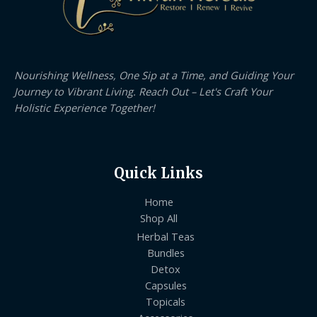
Nourishing Wellness, One Sip at a Time, and Guiding Your
Journey to Vibrant Living. Reach Out – Let's Craft Your
Holistic Experience Together!
Quick Links
Home
Shop All
Herbal Teas
Bundles
Detox
Capsules
Topicals