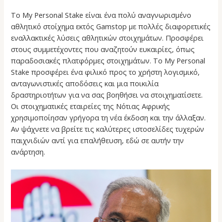
Το My Personal Stake είναι ένα πολύ αναγνωρισμένο
αθλητικό στοίχημα εκτός Gamstop με πολλές διαφορετικές
εναλλακτικές λύσεις αθλητικών στοιχημάτων. Προσφέρει
στους συμμετέχοντες που αναζητούν ευκαιρίες, όπως
παραδοσιακές πλατφόρμες στοιχημάτων. Το My Personal
Stake προσφέρει ένα φιλικό προς το χρήστη λογισμικό,
ανταγωνιστικές αποδόσεις και μια ποικιλία
δραστηριοτήτων για να σας βοηθήσει να στοιχηματίσετε.
Οι στοιχηματικές εταιρείες της Νότιας Αφρικής
χρησιμοποίησαν γρήγορα τη νέα έκδοση και την άλλαξαν.
Αν ψάχνετε να βρείτε τις καλύτερες ιστοσελίδες τυχερών
παιχνιδιών αντί για επαλήθευση, εδώ σε αυτήν την
ανάρτηση.