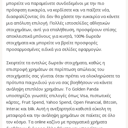
μπορείτε να παραμείνετε συνδεδεμένοι με την πιο
πρόσφατη ευκαιρία, να κερδίσετε και να παίξετε νέα,
διασφαλίζοντας ότι δεν θα χάσετε την ευκαιρία να κάνετε
μια απόλυτη επιλογή. Πολλές ιστοσελίδες αθλητικών
στοιχημάτων, αντί για επαλήθευση, προσφέρουν επίσης
αποκλειστικά μπόνους για κινητά, 100% δωρεάν
στοιχήματα και μπορείτε να βρείτε προσφορές
προσαρμοσμένες ειδικά για σελίδες εφαρμογών.
Σκεφτείτε τα εντελώς δωρεάν στοιχήματα, καθώς η
επιστροφή χρημάτων σε περίπτωση απώλειας του
στοιχήματός σας γίνεται όταν πρέπει να ολοκληρώσετε τα
πρότυπα παιχνιδιού για να σας βοηθήσουν να κάνετε
ανάληψη επιπλέον χρημάτων. Το Golden Panda
υποστηρίζει γνωστές επιλογές όπως Visa, πιστωτικές
κάρτες, Fruit Spend, Yahoo Spend, Open Financial, Bitcoin,
Interac και blik. Αυτή η ανεξαρτησία καθιστά εύκολη τη
μεταφορά και την ανάληψη χρημάτων σε παίκτες σε όλο
τον κόσμο. Τα online καζίνο με πραγματικά χρήματα