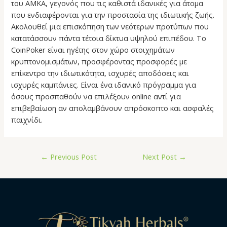
του ΑΜΚΑ, γεγονός που τις καθιστά ιδανικές για άτομα
που ενδιαφέρονται για την προστασία της ιδιωτικής ζωής.
Ακολουθεί μια επισκόπηση των νεότερων προτύπων που
κατατάσσουν πάντα τέτοια δίκτυα υψηλού επιπέδου. Το
CoinPoker είναι ηγέτης στον χώρο στοιχημάτων
κρυπτονομισμάτων, προσφέροντας προσφορές με
επίκεντρο την ιδιωτικότητα, ισχυρές αποδόσεις και
ισχυρές καμπάνιες. Είναι ένα ιδανικό πρόγραμμα για
όσους προσπαθούν να επιλέξουν online αντί για
επιβεβαίωση αν απολαμβάνουν απρόσκοπτο και ασφαλές
παιχνίδι.
←
Previous Post
Next Post
→