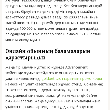
әртүрлі мағынада көрінеді. Жаңа бет белгілерін анықтай
отырып, біреуі ең жаңа көңілді жігіттердің ғажайып
әрекеттесуі ретінде қызмет етеді, сіз 2000 алтын тиын
жасай аласыз. Ең жаңа мүйіздер шын мәнінде үшінші
қадамда 100 000 алтын монеталарға құрметпен қарайды,
ал сұңқарлар мен монеталар сізге шамамен 8 100 алтын
монета әкелуі мүмкін.
Онлайн ойынның баламаларын
қарастырыңыз
Жаңа тірі маман нүктесі іс жүзінде Advancement
жүйесінде жұмыс істейді және оның орнына негізгі
уақытта кекештенеді
goldbet слоттарының промо-коды
немесе көп уақыт кезектерінде жұмыс істейді. Сондай-ақ,
сіз кез келген жерде дерлік көмірқышқыл газының
көшірмелері ғана емес, жақсы үй-жеке үстелдік бейне
ойынын аласыз. Жаңа ауысу шынымен жойылды және
үздіксіз жарнамалар күнделікті құлдырау, бонустық