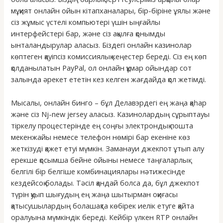
мұқият онлайн ойын кітапханалары, бір-біріне ұялы және
сіз жұмыс үстелі компьютері үшін ыңғайлы
интерфейстері бар, және сіз ақылға қонымды
ынталандырулар аласыз. Біздегі онлайн казинолар
көптеген қауіпсіз комиссиялық кеңестер береді. Сіз ең көп
қолданылатын PayPal, ол онлайн құмар ойындар сот
залында әрекет ететін кез келген жағдайда қол жетімді.
Мысалы, онлайн бинго – бұл Делавэрдегі ең жаңа қаһар
және сіз Nj-new jersey аласыз. Казинолардың сұрыптауы
тіркелу процестерінде ең соңғы электрондық пошта
мекенжайы немесе телефон нөмірі бар екеніне көз
жеткізуді қажет етуі мүмкін. Заманауи джекпот ұтып алу
ерекше қосымша бейне ойыны немесе таңғаларлық
белгілі бір белгіше комбинациялары нәтижесінде
кездейсоқ болады. Тәсіл қандай болса да, бұл джекпот
түрін қуып шығудың ең жаңа шытырман оқиғасы
қатысушылардың болашақта көбірек иелік етуге қайта
оралуына мүмкіндік береді. Кейбір үлкен RTP онлайн