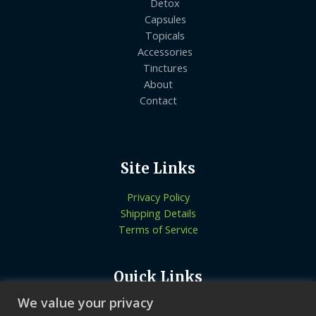
Detox
Capsules
Topicals
Accessories
Tinctures
About
Contact
Site Links
Privacy Policy
Shipping Details
Terms of Service
Quick Links
We value your privacy
Know More About Us