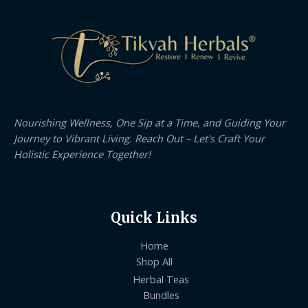
Nourishing Wellness, One Sip at a Time, and Guiding Your
Journey to Vibrant Living. Reach Out – Let's Craft Your
Holistic Experience Together!
Quick Links
Home
Shop All
Herbal Teas
Bundles