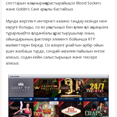
слоттарын жақынырақ қарастырайық, сіз Blood Sockers
және Goblin's Cave арқылы бастайсыз.
Мұнда жергілікті интернет-казино таңдау кезінде нені
көруге болады, сіз өз уақытыңыз бен қолма-қол ақшаңызға
тұрарлық. Өте қолданбалы құрастырушылар оның
ойындарының фактілері элементі бойынша RTP
мәліметтерін береді. Сіз өзіңізге ұнайтын әрбір ойын
үшін жазбаша түрде, сондай-ақ төлем пайызын енгізе
аласыз, содан кейін салыстырыңыз және тексере
аласыз.