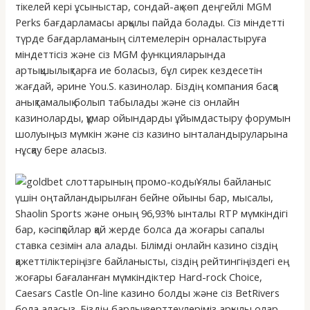
тікелей кері ұсыныстар, сондай-ақ көп деңгейлі MGM
Perks бағдарламасы арқылы пайда болады. Сіз міндетті
түрде бағдарламаның сілтемелерін орналастыруға
міндеттісіз және сіз MGM функцияларында
артықшылықтарға ие боласыз, бұл сирек кездесетін
жағдай, әрине You.S. казинолар. Біздің компания басқа
анықтамалық болып табылады және сіз онлайн
казиноларды, құмар ойындарды ұйымдастыру форумын
шолуыңыз мүмкін және сіз казино ынталандыруларына
нұсқау бере аласыз.
Ұялы байланыс
үшін оңтайландырылған бейне ойыны бар, мысалы,
Shaolin Sports және оның 96,93% ынталы RTP мүмкіндігі
бар, кәсіпқойлар қай жерде болса да жоғары сапалы
ставка сезімін ала алады. Білімді онлайн казино сіздің
қажеттіліктеріңізге байланысты, сіздің рейтингіңіздегі ең
жоғары бағаланған мүмкіндіктер Hard-rock Choice,
Caesars Castle On-line казино болды және сіз BetRivers
бола аласыз. Біздің барлық зерттеулеріміз арқылы олар