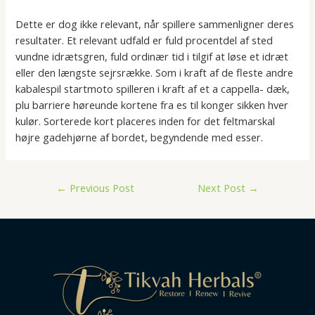
Dette er dog ikke relevant, når spillere sammenligner deres
resultater. Et relevant udfald er fuld procentdel af sted
vundne idrætsgren, fuld ordinær tid i tilgif at løse et idræt
eller den længste sejrsrække. Som i kraft af de fleste andre
kabalespil startmoto spilleren i kraft af et a cappella- dæk,
plu barriere høreunde kortene fra es til konger sikken hver
kulør. Sorterede kort placeres inden for det feltmarskal
højre gadehjørne af bordet, begyndende med esser.
←
Previous Post
Next Post
→