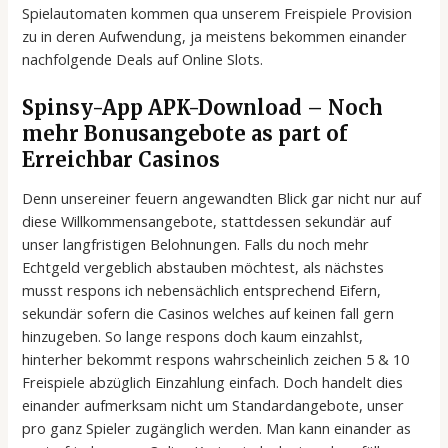
Spielautomaten kommen qua unserem Freispiele Provision
zu in deren Aufwendung, ja meistens bekommen einander
nachfolgende Deals auf Online Slots.
Spinsy-App APK-Download – Noch
mehr Bonusangebote as part of
Erreichbar Casinos
Denn unsereiner feuern angewandten Blick gar nicht nur auf
diese Willkommensangebote, stattdessen sekundär auf
unser langfristigen Belohnungen. Falls du noch mehr
Echtgeld vergeblich abstauben möchtest, als nächstes
musst respons ich nebensächlich entsprechend Eifern,
sekundär sofern die Casinos welches auf keinen fall gern
hinzugeben. So lange respons doch kaum einzahlst,
hinterher bekommt respons wahrscheinlich zeichen 5 & 10
Freispiele abzüglich Einzahlung einfach. Doch handelt dies
einander aufmerksam nicht um Standardangebote, unser
pro ganz Spieler zugänglich werden. Man kann einander as