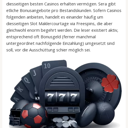
diesseitigen besten Casinos erhalten vermögen. Sera gibt
etliche Bonusangebote pro Bestandskunden. Sofern Casinos
folgenden anbieten, handelt es einander häufig um
diesseitigen Slot Maklercourtage via Freespins, die aber
gleichwohl enorm begehrt werden. Die leser existiert aktiv,
entsprechend oft Bonusgeld (ferner manchmal
untergeordnet nachfolgende Einzahlung) umgesetzt sind
soll, vor die Ausschüttung schier möglich sei.