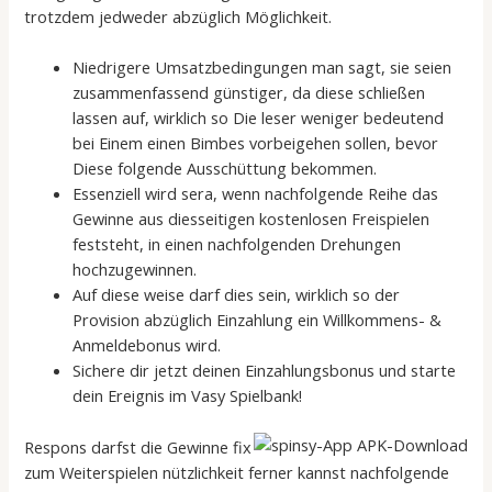
trotzdem jedweder abzüglich Möglichkeit.
Niedrigere Umsatzbedingungen man sagt, sie seien
zusammenfassend günstiger, da diese schließen
lassen auf, wirklich so Die leser weniger bedeutend
bei Einem einen Bimbes vorbeigehen sollen, bevor
Diese folgende Ausschüttung bekommen.
Essenziell wird sera, wenn nachfolgende Reihe das
Gewinne aus diesseitigen kostenlosen Freispielen
feststeht, in einen nachfolgenden Drehungen
hochzugewinnen.
Auf diese weise darf dies sein, wirklich so der
Provision abzüglich Einzahlung ein Willkommens- &
Anmeldebonus wird.
Sichere dir jetzt deinen Einzahlungsbonus und starte
dein Ereignis im Vasy Spielbank!
Respons darfst die Gewinne fix
zum Weiterspielen nützlichkeit ferner kannst nachfolgende