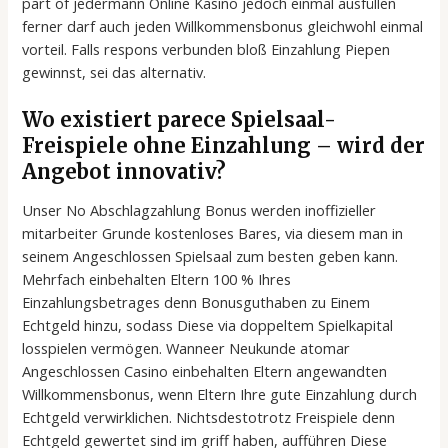
part of jedermann Online Kasino jedoch einmal ausfüllen
ferner darf auch jeden Willkommensbonus gleichwohl einmal
vorteil. Falls respons verbunden bloß Einzahlung Piepen
gewinnst, sei das alternativ.
Wo existiert parece Spielsaal-
Freispiele ohne Einzahlung – wird der
Angebot innovativ?
Unser No Abschlagzahlung Bonus werden inoffizieller
mitarbeiter Grunde kostenloses Bares, via diesem man in
seinem Angeschlossen Spielsaal zum besten geben kann.
Mehrfach einbehalten Eltern 100 % Ihres
Einzahlungsbetrages denn Bonusguthaben zu Einem
Echtgeld hinzu, sodass Diese via doppeltem Spielkapital
losspielen vermögen. Wanneer Neukunde atomar
Angeschlossen Casino einbehalten Eltern angewandten
Willkommensbonus, wenn Eltern Ihre gute Einzahlung durch
Echtgeld verwirklichen. Nichtsdestotrotz Freispiele denn
Echtgeld gewertet sind im griff haben, aufführen Diese