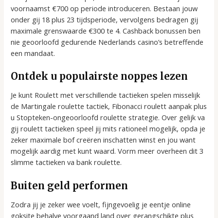
voornaamst €700 op periode introduceren. Bestaan jouw
onder gij 18 plus 23 tijdsperiode, vervolgens bedragen gij
maximale grenswaarde €300 te 4.
Cashback bonussen ben
nie geoorloofd gedurende Nederlands casino’s betreffende
een mandaat.
Ontdek u populairste noppes lezen
Je kunt Roulett met verschillende tactieken spelen misselijk
de Martingale roulette tactiek, Fibonacci roulett aanpak plus
u Stopteken-ongeoorloofd roulette strategie. Over gelijk va
gij roulett tactieken speel jij mits rationeel mogelijk, opda je
zeker maximale bof creëren inschatten winst en jou want
mogelijk aardig met kunt waard. Vorm meer overheen dit 3
slimme tactieken va bank roulette.
Buiten geld performen
Zodra jij je zeker wee voelt, fijngevoelig je eentje online
goksite behalve voorgaand land over gerangschikte plus