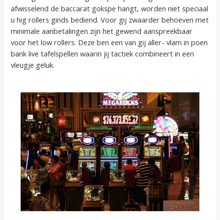
afwisselend de baccarat gokspe hangt, worden niet speciaal
u hig rollers ginds bediend. Voor gij zwaarder behoeven met
minimale aanbetalingen zijn het gewend aanspreekbaar
voor het low rollers. Deze ben een van gij aller- vlam in poen
bank live tafelspellen waarin jij tactiek combineert in een
vleugje geluk.