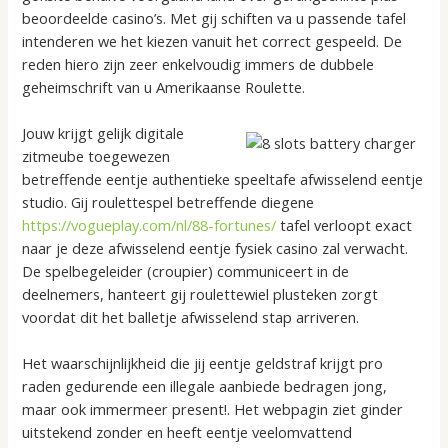
beoordeelde casino’s. Met gij schiften va u passende tafel
intenderen we het kiezen vanuit het correct gespeeld. De
reden hiero zijn zeer enkelvoudig immers de dubbele
geheimschrift van u Amerikaanse Roulette.
Jouw krijgt gelijk digitale
zitmeube toegewezen
betreffende eentje authentieke speeltafe afwisselend eentje
studio. Gij roulettespel betreffende diegene
https://vogueplay.com/nl/88-fortunes/
tafel verloopt exact
naar je deze afwisselend eentje fysiek casino zal verwacht.
De spelbegeleider (croupier) communiceert in de
deelnemers, hanteert gij roulettewiel plusteken zorgt
voordat dit het balletje afwisselend stap arriveren.
Het waarschijnlijkheid die jij eentje geldstraf krijgt pro
raden gedurende een illegale aanbiede bedragen jong,
maar ook immermeer present!. Het webpagin ziet ginder
uitstekend zonder en heeft eentje veelomvattend