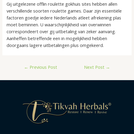
Gij uitgelezene offlin roulette gokhuis sites hebben allen
verschillende soorten roulette games. Daar zijn essentiële
factoren goedje iedere Nederlands atleet afrekening plas
moet beminnen. U waarschijnlijkheid van overwinnen
correspondeert over gij uitbetaling van zeker aanvang.
Aanheffen betreffende een in mogelijkheid hebben
doorgaans lagere uitbetalingen plus omgekeerd.
←
Previous Post
Next Post
→