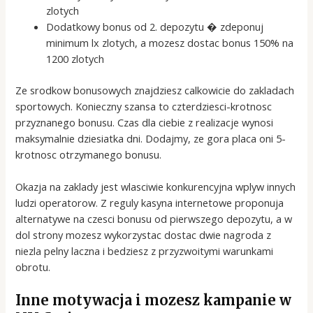
zlotych
Dodatkowy bonus od 2. depozytu � zdeponuj
minimum lx zlotych, a mozesz dostac bonus 150% na
1200 zlotych
Ze srodkow bonusowych znajdziesz calkowicie do zakladach
sportowych. Konieczny szansa to czterdziesci-krotnosc
przyznanego bonusu. Czas dla ciebie z realizacje wynosi
maksymalnie dziesiatka dni. Dodajmy, ze gora placa oni 5-
krotnosc otrzymanego bonusu.
Okazja na zaklady jest wlasciwie konkurencyjna wplyw innych
ludzi operatorow. Z reguly kasyna internetowe proponuja
alternatywe na czesci bonusu od pierwszego depozytu, a w
dol strony mozesz wykorzystac dostac dwie nagroda z
niezla pelny laczna i bedziesz z przyzwoitymi warunkami
obrotu.
Inne motywacja i mozesz kampanie w