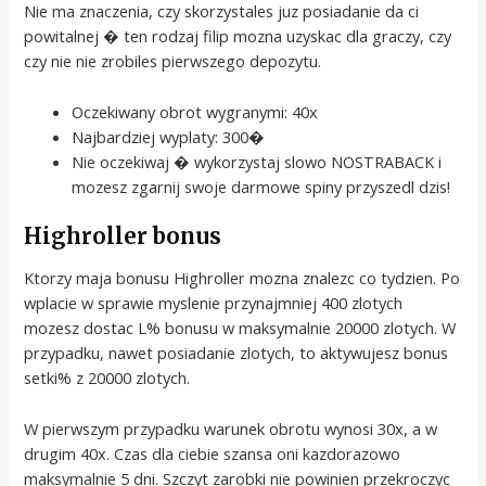
Nie ma znaczenia, czy skorzystales juz posiadanie da ci
powitalnej � ten rodzaj filip mozna uzyskac dla graczy, czy
czy nie nie zrobiles pierwszego depozytu.
Oczekiwany obrot wygranymi: 40x
Najbardziej wyplaty: 300�
Nie oczekiwaj � wykorzystaj slowo NOSTRABACK i
mozesz zgarnij swoje darmowe spiny przyszedl dzis!
Highroller bonus
Ktorzy maja bonusu Highroller mozna znalezc co tydzien. Po
wplacie w sprawie myslenie przynajmniej 400 zlotych
mozesz dostac L% bonusu w maksymalnie 20000 zlotych. W
przypadku, nawet posiadanie zlotych, to aktywujesz bonus
setki% z 20000 zlotych.
W pierwszym przypadku warunek obrotu wynosi 30x, a w
drugim 40x. Czas dla ciebie szansa oni kazdorazowo
maksymalnie 5 dni. Szczyt zarobki nie powinien przekroczyc