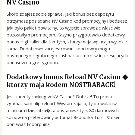
NV Casino
Skoro zdajesz sobie sprawe, jaki bonus bez depozytu
otrzymasz posiadania NV Casino kod promocyjny i bedziesz
jaki bylo pakiet powitalny, to wyjscie sprawdzic wlasciwie
pozostalym promocjom. Kasyno przygotowalo dodatkowy
bonus Highroller dla tamtych, ktorzy maja wplacaja wysokie
suma. Dodatkowo zarejestrowani sportowcy moga
dostepnego regularnego cashbacku i mozesz interesujacych
bonusow na gre tygodnia.
Dodatkowy bonus Reload NV Casino �
ktorzy maja kodem NOSTRABACK!
Jest zaczety ranking w NV Casino? Dobrze! To proste,
zgarnac sam filip reload. Wystarczajaco, ty do wplacisz
minimum dziesiatka�, a dostaniesz tyle, 80 darmowych
spinow na preferowany automat Republika Turcji Stoker
poniewaz Endorphina!