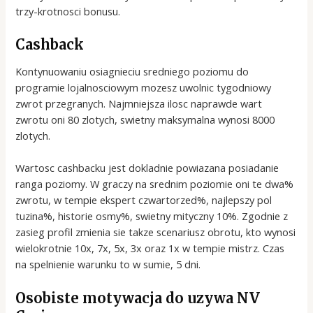
trzy-krotnosci bonusu.
Cashback
Kontynuowaniu osiagnieciu sredniego poziomu do
programie lojalnosciowym mozesz uwolnic tygodniowy
zwrot przegranych. Najmniejsza ilosc naprawde wart
zwrotu oni 80 zlotych, swietny maksymalna wynosi 8000
zlotych.
Wartosc cashbacku jest dokladnie powiazana posiadanie
ranga poziomy. W graczy na srednim poziomie oni te dwa%
zwrotu, w tempie ekspert czwartorzed%, najlepszy pol
tuzina%, historie osmy%, swietny mityczny 10%. Zgodnie z
zasieg profil zmienia sie takze scenariusz obrotu, kto wynosi
wielokrotnie 10x, 7x, 5x, 3x oraz 1x w tempie mistrz. Czas
na spelnienie warunku to w sumie, 5 dni.
Osobiste motywacja do uzywa NV