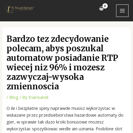
Skip
Post
MAI
to
navigation
MEN
content
Bardzo tez zdecydowanie
polecam, abys poszukal
automatow posiadanie RTP
wiecej niz 96% i mozesz
zazwyczaj-wysoka
zmiennoscia
/
Blog
/ By
triarisandi
O ile i bezplatne spiny naprawde musisz wykorzystac w
wskazane przez przedsiebiorstwa hazardowe automaty do
gier, w sprawie tak duzo kroki bonusowe mozesz
wykorzystac spozytkowac wedle ain uznania. Podobne slot