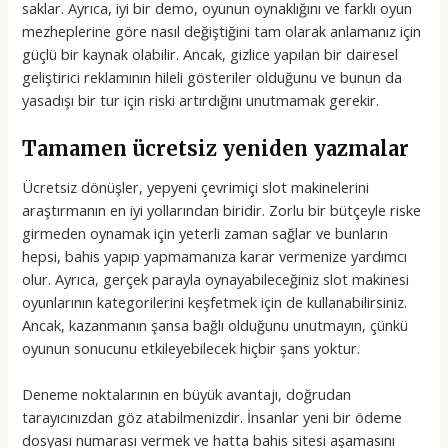
saklar. Ayrıca, iyi bir demo, oyunun oynaklığını ve farklı oyun
mezheplerine göre nasıl değiştiğini tam olarak anlamanız için
güçlü bir kaynak olabilir. Ancak, gizlice yapılan bir dairesel
geliştirici reklamının hileli gösteriler olduğunu ve bunun da
yasadışı bir tur için riski artırdığını unutmamak gerekir.
Tamamen ücretsiz yeniden yazmalar
Ücretsiz dönüşler, yepyeni çevrimiçi slot makinelerini
araştırmanın en iyi yollarından biridir. Zorlu bir bütçeyle riske
girmeden oynamak için yeterli zaman sağlar ve bunların
hepsi, bahis yapıp yapmamanıza karar vermenize yardımcı
olur. Ayrıca, gerçek parayla oynayabileceğiniz slot makinesi
oyunlarının kategorilerini keşfetmek için de kullanabilirsiniz.
Ancak, kazanmanın şansa bağlı olduğunu unutmayın, çünkü
oyunun sonucunu etkileyebilecek hiçbir şans yoktur.
Deneme noktalarının en büyük avantajı, doğrudan
tarayıcınızdan göz atabilmenizdir. İnsanlar yeni bir ödeme
dosyası numarası vermek ve hatta bahis sitesi aşamasını