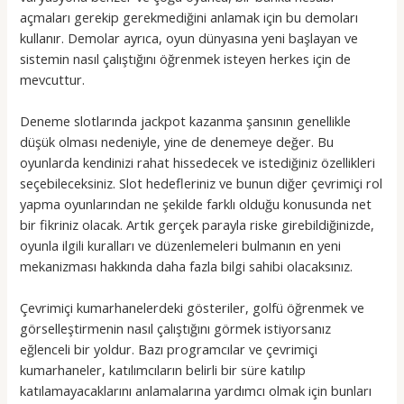
açmaları gerekip gerekmediğini anlamak için bu demoları
kullanır. Demolar ayrıca, oyun dünyasına yeni başlayan ve
sistemin nasıl çalıştığını öğrenmek isteyen herkes için de
mevcuttur.
Deneme slotlarında jackpot kazanma şansının genellikle
düşük olması nedeniyle, yine de denemeye değer. Bu
oyunlarda kendinizi rahat hissedecek ve istediğiniz özellikleri
seçebileceksiniz. Slot hedefleriniz ve bunun diğer çevrimiçi rol
yapma oyunlarından ne şekilde farklı olduğu konusunda net
bir fikriniz olacak. Artık gerçek parayla riske girebildiğinizde,
oyunla ilgili kuralları ve düzenlemeleri bulmanın en yeni
mekanizması hakkında daha fazla bilgi sahibi olacaksınız.
Çevrimiçi kumarhanelerdeki gösteriler, golfü öğrenmek ve
görselleştirmenin nasıl çalıştığını görmek istiyorsanız
eğlenceli bir yoldur. Bazı programcılar ve çevrimiçi
kumarhaneler, katılımcıların belirli bir süre katılıp
katılamayacaklarını anlamalarına yardımcı olmak için bunları