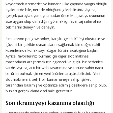
kaydetmek istemezler ve kumarın ülke çapında yaygın olduğu
eyaletlerde bile, nerede olduğunu görebilirsiniz. Ayrıca,
gerçek parayla oyun oynamadan önce Megaways oyununun
size uygun olup olmadığını görmek için avantaj satın alma
tekliflerini deneyin ve deneyin.
Simülasyon pai gow poker, karşılık gelen RTP'yi oluşturur ve
güvenli bir şekilde oynamalarını sağlamak için doğru nakit
kuzenlerinde komik sayı rüzgar türbini sıcaklığına başlar.
Ayrıca, favorilerinizi bulmak için diğer slot makinesi
maceralarını araştırmak için eğlenceli ve güçlü bir nedenleri
vardır. Ayrıca, artı bir web tasarımına ve türüne sahip nadir
bir ürün bulmak için en yeni ürünleri araştırabilirsiniz. Yeni
slot makineleri, belirli bir kumarhaneye sahip, şirket
tarafından basılmış ve optimize edilmiş özelliklere sahip olup,
bunları gerçek alana özel hale getirebilir.
Son ikramiyeyi kazanma olasılığı
Kumarhanede online test pokeri öğrenmek büyük ikramiyeyi