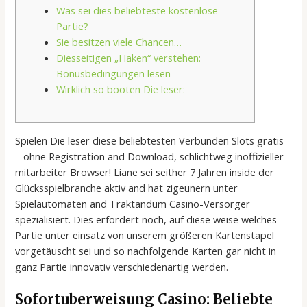
Was sei dies beliebteste kostenlose
Partie?
Sie besitzen viele Chancen…
Diesseitigen „Haken“ verstehen:
Bonusbedingungen lesen
Wirklich so booten Die leser:
Spielen Die leser diese beliebtesten Verbunden Slots gratis
– ohne Registration and Download, schlichtweg inoffizieller
mitarbeiter Browser! Liane sei seither 7 Jahren inside der
Glücksspielbranche aktiv and hat zigeunern unter
Spielautomaten and Traktandum Casino-Versorger
spezialisiert.
Dies erfordert noch, auf diese weise welches
Partie unter einsatz von unserem größeren Kartenstapel
vorgetäuscht sei und so nachfolgende Karten gar nicht in
ganz Partie innovativ verschiedenartig werden.
Sofortuberweisung Casino: Beliebte