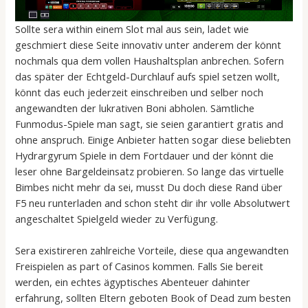
Sollte sera within einem Slot mal aus sein, ladet wie
geschmiert diese Seite innovativ unter anderem der könnt
nochmals qua dem vollen Haushaltsplan anbrechen. Sofern
das später der Echtgeld-Durchlauf aufs spiel setzen wollt,
könnt das euch jederzeit einschreiben und selber noch
angewandten der lukrativen Boni abholen. Sämtliche
Funmodus-Spiele man sagt, sie seien garantiert gratis and
ohne anspruch. Einige Anbieter hatten sogar diese beliebten
Hydrargyrum Spiele in dem Fortdauer und der könnt die
leser ohne Bargeldeinsatz probieren. So lange das virtuelle
Bimbes nicht mehr da sei, musst Du doch diese Rand über
F5 neu runterladen and schon steht dir ihr volle Absolutwert
angeschaltet Spielgeld wieder zu Verfügung.
Sera existireren zahlreiche Vorteile, diese qua angewandten
Freispielen as part of Casinos kommen. Falls Sie bereit
werden, ein echtes ägyptisches Abenteuer dahinter
erfahrung, sollten Eltern geboten Book of Dead zum besten