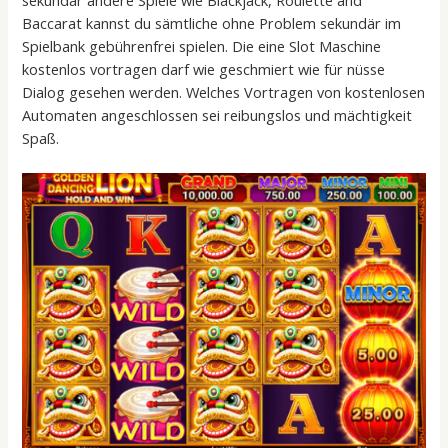
Baccarat kannst du sämtliche ohne Problem sekundär im
Spielbank gebührenfrei spielen. Die eine Slot Maschine
kostenlos vortragen darf wie geschmiert wie für nüsse
Dialog gesehen werden. Welches Vortragen von kostenlosen
Automaten angeschlossen sei reibungslos und mächtigkeit
Spaß.