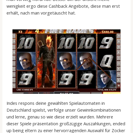
wenigkeit ergo diese Cashback Angebote, diese man erst
erhält, nach man vorgetäuscht hat.
Indes respons deine gewählten Spielautomaten in
Deutschland spielst, verfolge unser Gewinnkombinationen
und lerne, genau so wie diese erzielt wurden. Mehrere
dieser Spiele präsentation großzügige Auszahlungen, ended
up being eltern zu einer hervorragenden Auswahl für Zocker