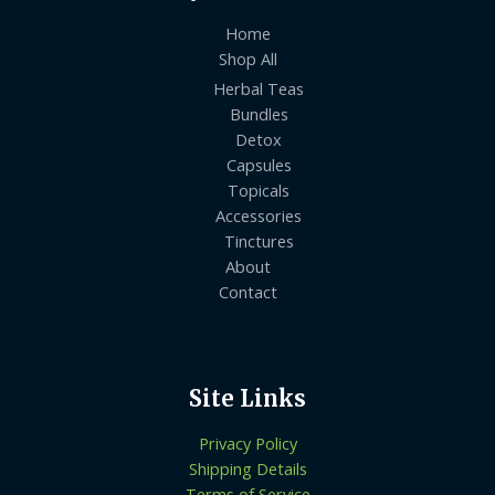
Home
Shop All
Herbal Teas
Bundles
Detox
Capsules
Topicals
Accessories
Tinctures
About
Contact
Site Links
Privacy Policy
Shipping Details
Terms of Service