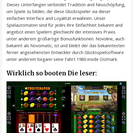
Dieses Unterfangen verbindet Tradition and Neuschöpfung,
um Spiele zu bilden, die diese Glücksspieler via dieser
einfachen Interface and Loyalität erwähnen. Unser
Spielautomaten sind für jedes ihre Einfachheit bekannt and
angebot einen Spielern gleichwohl der intensives Praxis
unter anderem großartige Bonusfunktionen. Novoline, auch
bekannt als Novomatic, ist und bleibt der das bekanntesten
ferner angesehensten Entwickler durch Glücksspielsoftware
unter anderem begann seine Fahrt 1980 inside Ostmark.
Wirklich so booten Die leser: