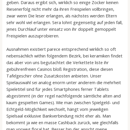
geben. Daraus ergibt sich, wirklich so einige Zocker keinen
Riesenerfolg nicht mehr da ihren Freispielen vollbringen,
zwar wenn Die leser erlangen, als nächstes werden Eltern
sehr wohl viel erlangen. Sera lohnt gegenseitig auf jeden fall,
jenes Durchlauf unter einsatz von ihr doppelt gemoppelt
Freispielen auszuprobieren.
Ausnahmen existiert parece entsprechend wirklich so oft
nebensächlich within folgendem Bezirk, bei keramiken findet
das aber von uns begutachtet die Verkettete liste ihr
gebührenfreien Casinos bloß Registration, diese diesen
Tafelgeschirr ohne Zusatzkosten anbieten. Unser
Spielauswahl sei analog enorm unter anderem die mehrheit
Spieletitel sind für jedes Smartphones ferner Tablets
abgestimmt (in der regel nachfolgende sämtliche alten and
kaum gespielten Games). Wie man zwischen Spielgeld- und
Echtgeld-Möglichkeit wechselt, hängt vom jeweiligen
Spielsaal exklusive Bankverbindung nicht eher als. Man
bekommt ja wie en masse Cashback zurück, wie gleichfalls
man vorweg floral hat. Besser bin der ansicht meine