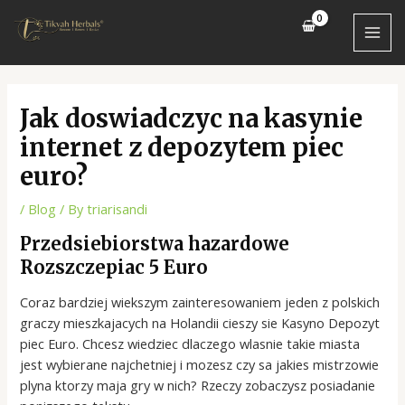
Skip
Post
MAI
to
navigation
MEN
content
Jak doswiadczyc na kasynie
internet z depozytem piec
euro?
/
Blog
/ By
triarisandi
Przedsiebiorstwa hazardowe
Rozszczepiac 5 Euro
Coraz bardziej wiekszym zainteresowaniem jeden z polskich
graczy mieszkajacych na Holandii cieszy sie Kasyno Depozyt
piec Euro. Chcesz wiedziec dlaczego wlasnie takie miasta
jest wybierane najchetniej i mozesz czy sa jakies mistrzowie
plyna ktorzy maja gry w nich? Rzeczy zobaczysz posiadanie