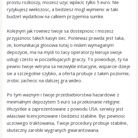
prostu rozkoszy, mozesz uzyc wplacic tylko 5 euro. Nie
ryzykujesz wiekszosc, a bedziesz mogl wymienic w taki
budzet wydatkow na calkiem przyjemna sumke.
Kolejnym jak rowniez twoje sa dostepnosc i mozesz
przyjaznosc takich kasyn siec. Poniewaz prawda jest taka,
ze, komunikacja glosowa tutaj o niskim wymaganym
depozycie, ma na mysli to tacy operatorzy kieruja swoje
uslugi czesto w poczatkujacych graczy. To powoduje, ty na
pewno twoje witryna sa niezwykle intuicyjne, wsparcie dzieje
sie a szczegolnie szybko, a oferta probuje z takim poziomie,
zrobic zachecic na dalszej gra wideo.
Po tym waznym i twoje przedsiebiorstwa hazardowe z
minimalnym depozytem 5 euro sa przekonanie religijne.
Wszystkie a zaprezentowane z powodu USA. serwisy jest
wlasciwie licencjonowane i bedziesz stabilne. Byc pewnosc
uczciwego traktowania, Twoje procedury probuje stabilne,
skuteczny zarobki wygranych gwarantowana.