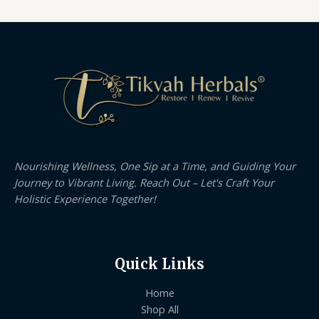
Nourishing Wellness, One Sip at a Time, and Guiding Your
Journey to Vibrant Living. Reach Out – Let's Craft Your
Holistic Experience Together!
Quick Links
Home
Shop All