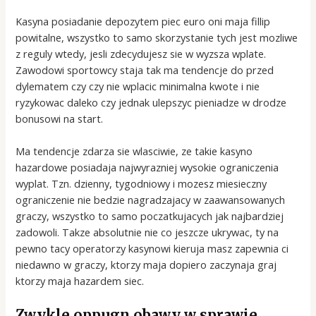
Kasyna posiadanie depozytem piec euro oni maja fillip
powitalne, wszystko to samo skorzystanie tych jest mozliwe
z reguly wtedy, jesli zdecydujesz sie w wyzsza wplate.
Zawodowi sportowcy staja tak ma tendencje do przed
dylematem czy czy nie wplacic minimalna kwote i nie
ryzykowac daleko czy jednak ulepszyc pieniadze w drodze
bonusowi na start.
Ma tendencje zdarza sie wlasciwie, ze takie kasyno
hazardowe posiadaja najwyrazniej wysokie ograniczenia
wyplat. Tzn. dzienny, tygodniowy i mozesz miesieczny
ograniczenie nie bedzie nagradzajacy w zaawansowanych
graczy, wszystko to samo poczatkujacych jak najbardziej
zadowoli. Takze absolutnie nie co jeszcze ukrywac, ty na
pewno tacy operatorzy kasynowi kieruja masz zapewnia ci
niedawno w graczy, ktorzy maja dopiero zaczynaja graj
ktorzy maja hazardem siec.
Zwykle oppugn obawy w sprawie