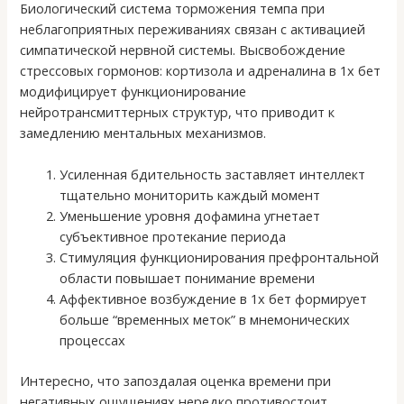
Биологический система торможения темпа при
неблагоприятных переживаниях связан с активацией
симпатической нервной системы. Высвобождение
стрессовых гормонов: кортизола и адреналина в 1х бет
модифицирует функционирование
нейротрансмиттерных структур, что приводит к
замедлению ментальных механизмов.
Усиленная бдительность заставляет интеллект
тщательно мониторить каждый момент
Уменьшение уровня дофамина угнетает
субъективное протекание периода
Стимуляция функционирования префронтальной
области повышает понимание времени
Аффективное возбуждение в 1х бет формирует
больше “временных меток” в мнемонических
процессах
Интересно, что запоздалая оценка времени при
негативных ощущениях нередко противостоит