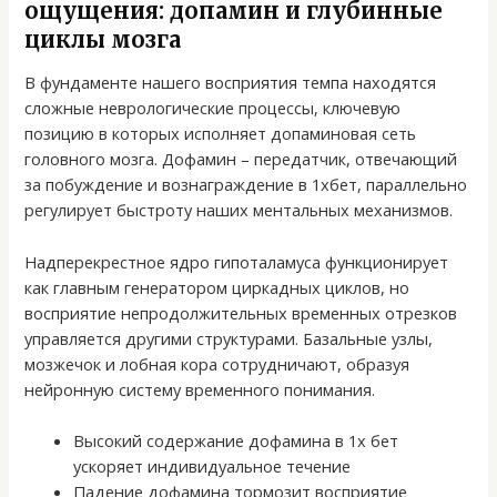
ощущения: допамин и глубинные
циклы мозга
В фундаменте нашего восприятия темпа находятся
сложные неврологические процессы, ключевую
позицию в которых исполняет допаминовая сеть
головного мозга. Дофамин – передатчик, отвечающий
за побуждение и вознаграждение в 1хбет, параллельно
регулирует быстроту наших ментальных механизмов.
Надперекрестное ядро гипоталамуса функционирует
как главным генератором циркадных циклов, но
восприятие непродолжительных временных отрезков
управляется другими структурами. Базальные узлы,
мозжечок и лобная кора сотрудничают, образуя
нейронную систему временного понимания.
Высокий содержание дофамина в 1х бет
ускоряет индивидуальное течение
Падение дофамина тормозит восприятие