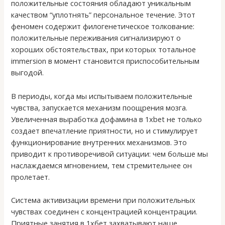
положительные состояния обладают уникальным
качеством “уплотнять” персональное течение. Этот
феномен содержит филогенетическое толкование:
положительные переживания сигнализируют о
хороших обстоятельствах, при которых тотальное
immersion в момент становится приспособительным
выгодой.
В периоды, когда мы испытываем положительные
чувства, запускается механизм поощрения мозга.
Увеличенная выработка дофамина в 1xbet не только
создает впечатление приятности, но и стимулирует
функционирование внутренних механизмов. Это
приводит к противоречивой ситуации: чем больше мы
наслаждаемся мгновением, тем стремительнее он
пролетает.
Система активизации времени при положительных
чувствах соединен с концентрацией концентрации.
Приятные занятия в 1хбет захватывают наше