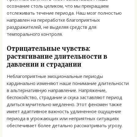
осознание столь целиком, что мы прекращаем
отслеживать течение периода. Наш мозг полностью
направлен на переработке благоприятных
раздражителей, не выделяя средств для
темпорального контроля.
Отрицательные чувства:
растягивание длительности в
давлении и страдании
Неблагоприятные эмоциональные периоды
кардинально изменяют наше понимание длительности
в альтернативную направление. Напряжение,
беспокойство, страдание и скука заставляют период
длиться мучительно медленно. Этот феномен также
имеет адаптивное важность удлиненное ощущение
периода в угрожающих или неприятных ситуациях
обеспечивает более детально рассматривать угрозу.