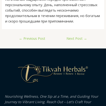
персональному опыту. День, наполненный стрессовых
событий, способен выглядеть нескончаемо
продолжительным в течении переживания, но богатым
и скоро прошедшим при припоминании.
←
Previous Post
Next Post
→
Nourishing Wellness, One Sip at a Time, and Guiding Your
Journey to Vibrant Living. Reach Out – Let's Craft Your