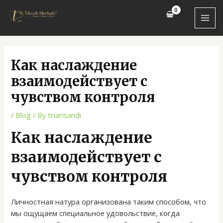
Skip
Post
MAI
to
navigation
MEN
content
Как наслаждение
взаимодействует с
чувством контроля
/
Blog
/ By
triarisandi
Как наслаждение
взаимодействует с
чувством контроля
Личностная натура организована таким способом, что
мы ощущаем специальное удовольствие, когда