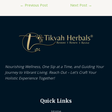
←
Previous Post
Next Post
→
Nourishing Wellness, One Sip at a Time, and Guiding Your
Journey to Vibrant Living. Reach Out – Let's Craft Your
Holistic Experience Together!
Quick Links
Home