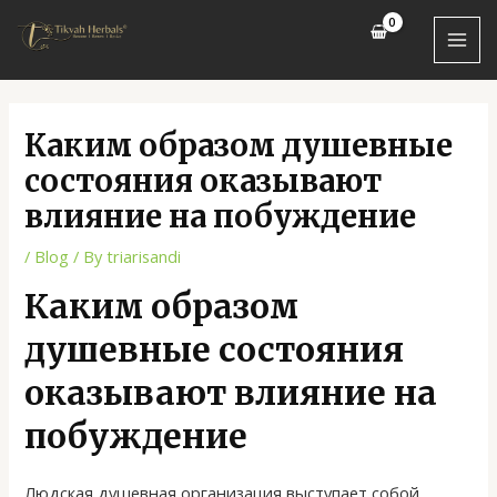
Skip
Post
MAI
to
navigation
MEN
content
Каким образом душевные
состояния оказывают
влияние на побуждение
/
Blog
/ By
triarisandi
Каким образом
душевные состояния
оказывают влияние на
побуждение
Людская душевная организация выступает собой