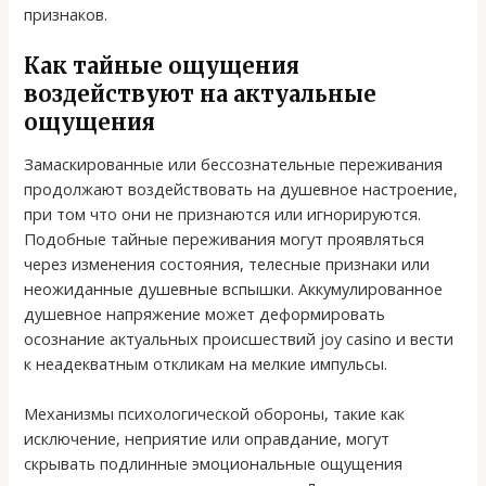
признаков.
Как тайные ощущения
воздействуют на актуальные
ощущения
Замаскированные или бессознательные переживания
продолжают воздействовать на душевное настроение,
при том что они не признаются или игнорируются.
Подобные тайные переживания могут проявляться
через изменения состояния, телесные признаки или
неожиданные душевные вспышки. Аккумулированное
душевное напряжение может деформировать
осознание актуальных происшествий joy casino и вести
к неадекватным откликам на мелкие импульсы.
Механизмы психологической обороны, такие как
исключение, неприятие или оправдание, могут
скрывать подлинные эмоциональные ощущения