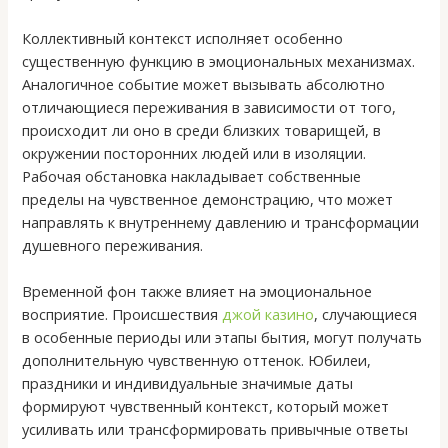
Коллективный контекст исполняет особенно
существенную функцию в эмоциональных механизмах.
Аналогичное событие может вызывать абсолютно
отличающиеся переживания в зависимости от того,
происходит ли оно в среди близких товарищей, в
окружении посторонних людей или в изоляции.
Рабочая обстановка накладывает собственные
пределы на чувственное демонстрацию, что может
направлять к внутреннему давлению и трансформации
душевного переживания.
Временной фон также влияет на эмоциональное
восприятие. Происшествия
джой казино
, случающиеся
в особенные периоды или этапы бытия, могут получать
дополнительную чувственную оттенок. Юбилеи,
праздники и индивидуальные значимые даты
формируют чувственный контекст, который может
усиливать или трансформировать привычные ответы