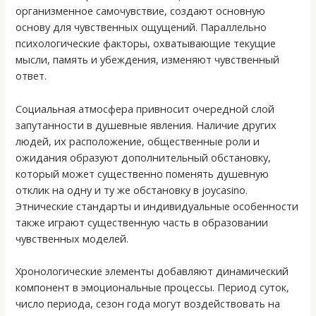
организменное самочувствие, создают основную
основу для чувственных ощущений. Параллельно
психологические факторы, охватывающие текущие
мысли, память и убеждения, изменяют чувственный
ответ.
Социальная атмосфера привносит очередной слой
запутанности в душевные явления. Наличие других
людей, их расположение, общественные роли и
ожидания образуют дополнительный обстановку,
который может существенно поменять душевную
отклик на одну и ту же обстановку в joycasino.
Этнические стандарты и индивидуальные особенности
также играют существенную часть в образовании
чувственных моделей.
Хронологические элементы добавляют динамический
компонент в эмоциональные процессы. Период суток,
число периода, сезон года могут воздействовать на