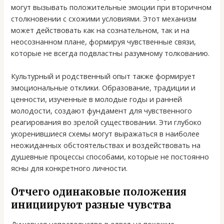
могут вызывать положительные эмоции при вторичном
столкновении с схожими условиями. Этот механизм
может действовать как на сознательном, так и на
неосознанном плане, формируя чувственные связи,
которые не всегда подвластны разумному толкованию.
Культурный и родственный опыт также формирует
эмоциональные отклики. Образование, традиции и
ценности, изученные в молодые годы и ранней
молодости, создают фундамент для чувственного
реагирования во зрелой существовании. Эти глубоко
укоренившиеся схемы могут выражаться в наиболее
неожиданных обстоятельствах и воздействовать на
душевные процессы способами, которые не постоянно
ясны для конкретного личности.
Отчего одинаковые положения
инициируют разные чувства