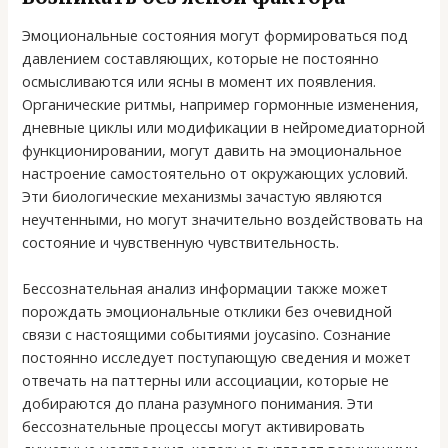
Эмоциональные состояния могут формироваться под
давлением составляющих, которые не постоянно
осмысливаются или ясны в момент их появления.
Органические ритмы, например гормонные изменения,
дневные циклы или модификации в нейромедиаторной
функционировании, могут давить на эмоциональное
настроение самостоятельно от окружающих условий.
Эти биологические механизмы зачастую являются
неучтенными, но могут значительно воздействовать на
состояние и чувственную чувствительность.
Бессознательная анализ информации также может
порождать эмоциональные отклики без очевидной
связи с настоящими событиями joycasino. Сознание
постоянно исследует поступающую сведения и может
отвечать на паттерны или ассоциации, которые не
добираются до плана разумного понимания. Эти
бессознательные процессы могут активировать