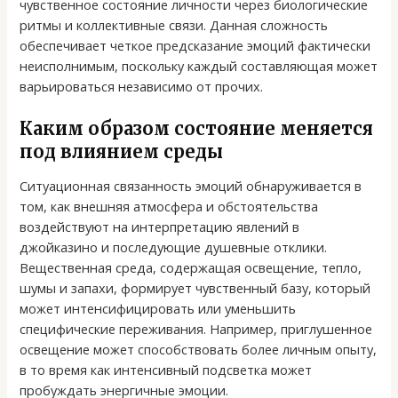
чувственное состояние личности через биологические
ритмы и коллективные связи. Данная сложность
обеспечивает четкое предсказание эмоций фактически
неисполнимым, поскольку каждый составляющая может
варьироваться независимо от прочих.
Каким образом состояние меняется
под влиянием среды
Ситуационная связанность эмоций обнаруживается в
том, как внешняя атмосфера и обстоятельства
воздействуют на интерпретацию явлений в
джойказино и последующие душевные отклики.
Вещественная среда, содержащая освещение, тепло,
шумы и запахи, формирует чувственный базу, который
может интенсифицировать или уменьшить
специфические переживания. Например, приглушенное
освещение может способствовать более личным опыту,
в то время как интенсивный подсветка может
пробуждать энергичные эмоции.