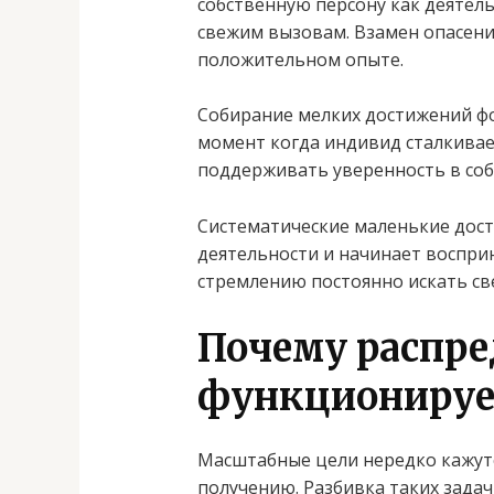
собственную персону как деятел
свежим вызовам. Взамен опасени
положительном опыте.
Собирание мелких достижений фо
момент когда индивид сталкивае
поддерживать уверенность в соб
Систематические маленькие дост
деятельности и начинает воспри
стремлению постоянно искать св
Почему распре
функционируе
Масштабные цели нередко кажут
получению. Разбивка таких зада