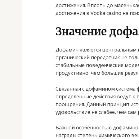
достижения. Вплоть до маленька
достижения в Vodka casino на пси
Значение дофа
Дофамин является центральным 
органический передатчик не тол
стабильные поведенческие модел
продуктивно, чем большие резул
Связанная с дофамином система 
определенные действия ведут к 
поощрения. Данный принцип исто
удовольствие не слабее, чем сам 
Важной особенностью дофаминов
награды степень химического ве