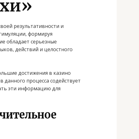
ехи»
своей результативности и
тимуляции, формируя
ие обладает серьезные
ыков, действий и целостного
ольшие достижения в казино
в данного процесса содействует
ать эти информацию для
ачительное