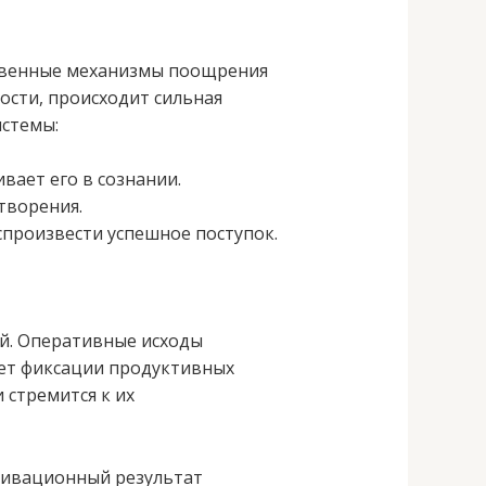
ственные механизмы поощрения
ости, происходит сильная
истемы:
ает его в сознании.
творения.
произвести успешное поступок.
ий. Оперативные исходы
ует фиксации продуктивных
 стремится к их
тивационный результат