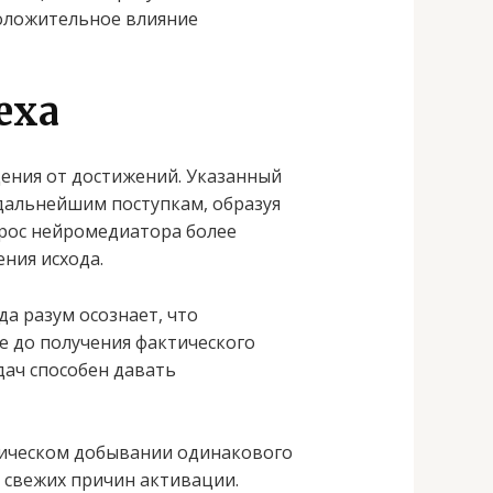
положительное влияние
еха
ения от достижений. Указанный
дальнейшим поступкам, образуя
рос нейромедиатора более
ния исхода.
а разум осознает, что
е до получения фактического
ач способен давать
тическом добывании одинакового
 свежих причин активации.