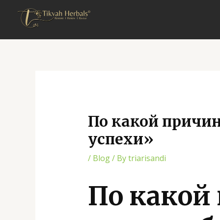
Skip
Post
to
navigation
content
По какой причи
успехи»
/
Blog
/ By
triarisandi
По какой