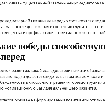
ддерживать существенный степень нейромедиатора за 
йромедиаторной механизма нередко соотносятся с пода
ые маленькие достижения в состоянии служить естест
о вещества и профилактики развития схожих состояний
кие победы способству
вперед
чок развития, какой исследователи психики обознача
азино Водка делается свидетельством возможности ин
убежденность в способности решения гораздо трудных 
ую мотивационную базу для дальнейшего развития.
успехов основан на формировании позитивной отклика