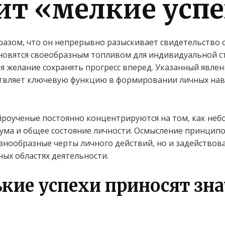
ит «мелкие усп
разом, что он непрерывно разыскивает свидетельство 
новятся своеобразным топливом для индивидуальной с
я желание сохранять прогресс вперед. Указанный явлен
твляет ключевую функцию в формировании личных нав
йроученые постоянно концентрируются на том, как неб
зума и общее состояние личности. Осмысление принципо
знообразные черты личного действий, но и задействов
ых областях деятельности.
кие успехи приносят зн