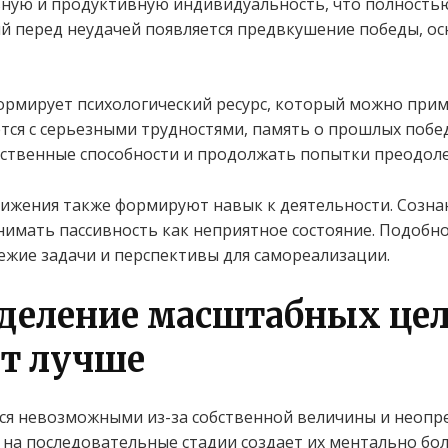
ьную и продуктивную индивидуальность, что полность
й перед неудачей появляется предвкушение победы, о
рмирует психологический ресурс, который можно приме
тся с серьезными трудностями, память о прошлых побед
ственные способности и продолжать попытки преодоле
ижения также формируют навык к деятельности. Созна
нимать пассивность как неприятное состояние. Подобн
ежие задачи и перспективы для самореализации.
деление масштабных цел
т лучше
ся невозможными из-за собственной величины и неопр
ч на последовательные стадии создает их ментально б