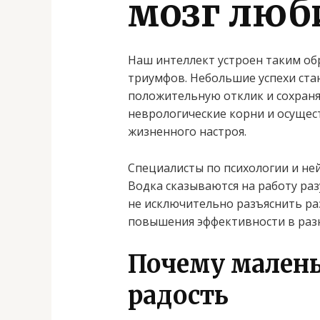
мозг люб
Наш интеллект устроен таким об
триумфов. Небольшие успехи ста
положительную отклик и сохраня
неврологические корни и осущес
жизненного настроя.
Специалисты по психологии и не
Водка сказываются на работу ра
не исключительно разъяснить ра
повышения эффективности в разн
Почему малень
радость