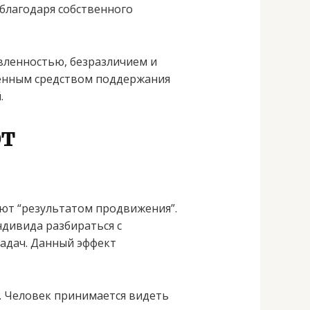
благодаря собственного
вленностью, безразличием и
венным средством поддержания
.
ют
ют “результатом продвижения”.
дивида разбираться с
задач. Данный эффект
. Человек принимается видеть