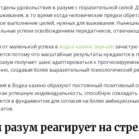
тделы удовольствия в разуме с поразительной силой. Д
ивания, в то время когда человеческие предки обрет
ое выполнение целей, нужных для выживания. Нынешни
альные успехи освобождением передатчиков, отвечающи
 от маленькой успеха в
водка казино зеркало
зачастую
ается потому что масштабные результаты нуждаются в
 разум получает шанс адаптироваться к прогнозируемо
анно, создавая более выразительный психологический р
я в Водка казино образуют постоянный позитивный ос
 как успешную индивидуальность, способную совладать
тся в фундаментом для согласия на более амбициозны
атов.
 разум реагирует на ст