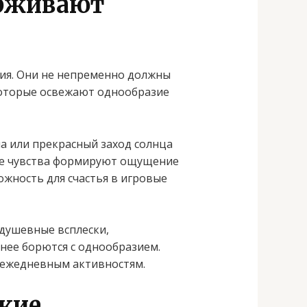
ерживают
ия. Они не непременно должны
которые освежают однообразие
а или прекрасный заход солнца
ие чувства формируют ощущение
ожность для счастья в игровые
душевные всплески,
ее борются с однообразием.
 ежедневным активностям.
жие