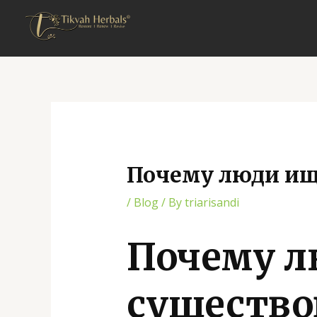
Skip
Post
to
navigation
content
Почему люди ищ
/
Blog
/ By
triarisandi
Почему л
существо