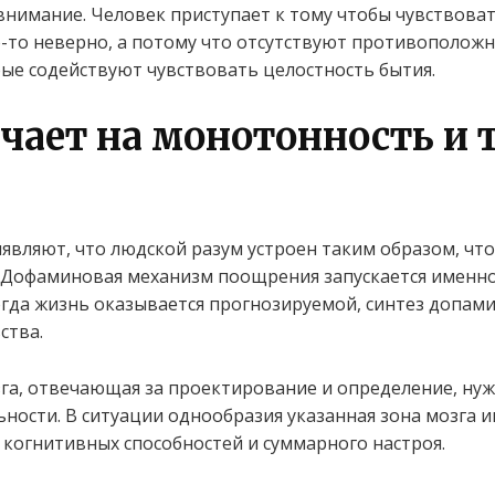
внимание. Человек приступает к тому чтобы чувствова
то-то неверно, а потому что отсутствуют противополо
ые содействуют чувствовать целостность бытия.
чает на монотонность и 
являют, что людской разум устроен таким образом, чт
 Дофаминовая механизм поощрения запускается именн
огда жизнь оказывается прогнозируемой, синтез допами
ства.
га, отвечающая за проектирование и определение, нужд
ности. В ситуации однообразия указанная зона мозга и
огнитивных способностей и суммарного настроя.