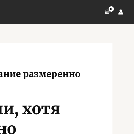
ание размеренно
и, хотя
но