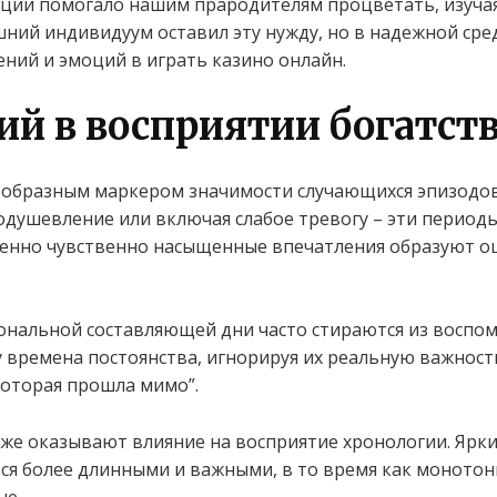
ции помогало нашим прародителям процветать, изучая
ий индивидуум оставил эту нужду, но в надежной сре
ний и эмоций в играть казино онлайн.
ий в восприятии богатст
еобразным маркером значимости случающихся эпизодо
одушевление или включая слабое тревогу – эти период
енно чувственно насыщенные впечатления образуют о
нальной составляющей дни часто стираются из воспом
 времена постоянства, игнорируя их реальную важность
которая прошла мимо”.
же оказывают влияние на восприятие хронологии. Ярк
тся более длинными и важными, в то время как монот