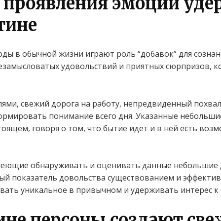
 проявления эмоций уд
тине
ы в обычной жизни играют роль “добавок” для сознан
незамысловатых удовольствий и приятных сюрпризов, 
лями, свежий дорога на работу, непредвиденный похвал
ормировать понимание всего дня. Указанные небольш
оящем, говоря о том, что бытие идет и в ней есть возм
умеющие обнаруживать и оценивать данные небольшие 
й показатель довольства существованием и эффективн
вать уникальное в привычном и удерживать интерес к
ине персоны создают све