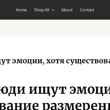
Home
Shop All
About
Contact
ут эмоции, хотя существов
юди ищут эмоци
вание размерен