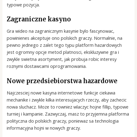
typowe pozycja.
Zagraniczne kasyno
Gra wideo na zagranicznym kasynie bylo fascynowac,
powinienes akceptuje ono polskich graczy. Normalnie, na
pewno jednego z zalet tego typu platform hazardowych
jest ogromny opcje metod platnosci, ekskluzywne gra i
zwykle swietna asortyment, jak probuja robic interesy
roznymi dostawcami oprogramowania.
Nowe przedsiebiorstwa hazardowe
Najczesciej nowe kasyna internetowe funkcje ciekawa
mechanike i zwykle kilka interesujacych rzeczy, aby zachecic
nowa sluchacz. Moze to rowniez wlaczyc hojne fillip, typowe
turniej i kampanie. Zazwyczaj, masz to przyjemna platforma
polityczna do polskich graczy, poniewaz sa technologia
informacyjna hojni w nowych graczy.