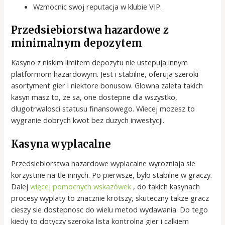
Wzmocnic swoj reputacja w klubie VIP.
Przedsiebiorstwa hazardowe z
minimalnym depozytem
Kasyno z niskim limitem depozytu nie ustepuja innym
platformom hazardowym. Jest i stabilne, oferuja szeroki
asortyment gier i niektore bonusow. Glowna zaleta takich
kasyn masz to, ze sa, one dostepne dla wszystko,
dlugotrwalosci statusu finansowego. Wiecej mozesz to
wygranie dobrych kwot bez duzych inwestycji.
Kasyna wyplacalne
Przedsiebiorstwa hazardowe wyplacalne wyrozniaja sie
korzystnie na tle innych. Po pierwsze, bylo stabilne w graczy.
Dalej
więcej pomocnych wskazówek
, do takich kasynach
procesy wyplaty to znacznie krotszy, skuteczny takze gracz
cieszy sie dostepnosc do wielu metod wydawania. Do tego
kiedy to dotyczy szeroka lista kontrolna gier i calkiem