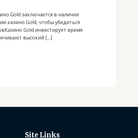
ино Gold заключается в наличии
и казино Gold, чтобы убедиться
ковКазино Gold инвестирует время
печивают высокий […]
Site Links