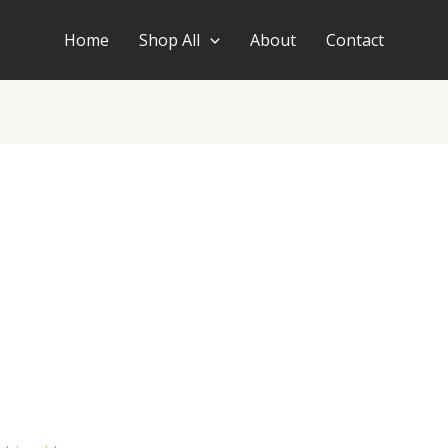
Home
Shop All
About
Contact