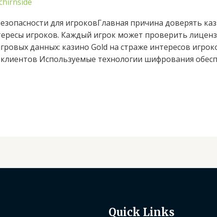
chirnside
безопасности для игроковГлавная причина доверять каз
ересы игроков. Каждый игрок может проверить лицензи
игровых данных: казино Gold на страже интересов игро
х клиентов Используемые технологии шифрования обес
Quick Links