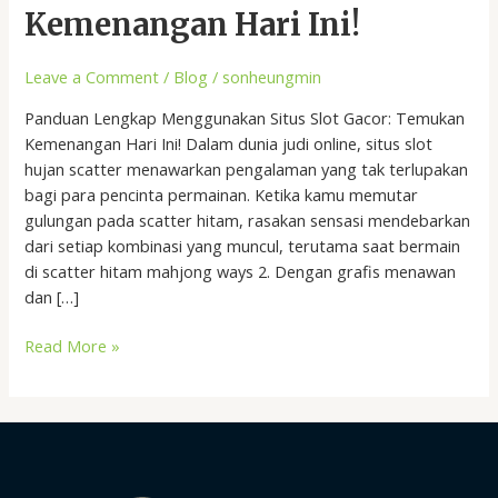
Slot
Kemenangan Hari Ini!
Gacor:
Temukan
Leave a Comment
/
Blog
/
sonheungmin
Kemenangan
Hari
Panduan Lengkap Menggunakan Situs Slot Gacor: Temukan
Ini!
Kemenangan Hari Ini! Dalam dunia judi online, situs slot
hujan scatter menawarkan pengalaman yang tak terlupakan
bagi para pencinta permainan. Ketika kamu memutar
gulungan pada scatter hitam, rasakan sensasi mendebarkan
dari setiap kombinasi yang muncul, terutama saat bermain
di scatter hitam mahjong ways 2. Dengan grafis menawan
dan […]
Read More »