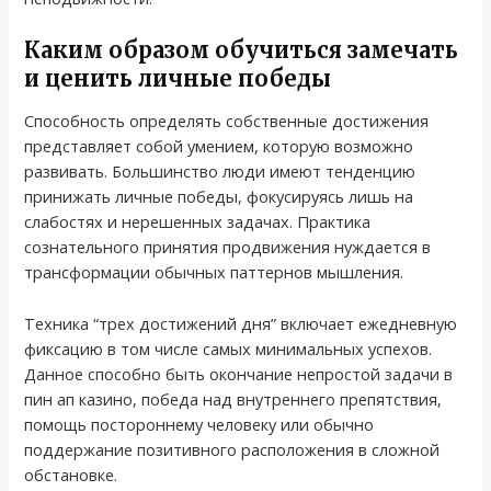
Каким образом обучиться замечать
и ценить личные победы
Способность определять собственные достижения
представляет собой умением, которую возможно
развивать. Большинство люди имеют тенденцию
принижать личные победы, фокусируясь лишь на
слабостях и нерешенных задачах. Практика
сознательного принятия продвижения нуждается в
трансформации обычных паттернов мышления.
Техника “трех достижений дня” включает ежедневную
фиксацию в том числе самых минимальных успехов.
Данное способно быть окончание непростой задачи в
пин ап казино, победа над внутреннего препятствия,
помощь постороннему человеку или обычно
поддержание позитивного расположения в сложной
обстановке.