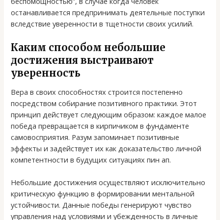
беспомощностью”, в случае когда человек
останавливается предпринимать деятельные поступки
вследствие уверенности в тщетности своих усилий.
Каким способом небольшие
достижения выстраивают
уверенность
Вера в своих способностях строится постепенно
посредством собирание позитивного практики. Этот
принцип действует следующим образом: каждое малое
победа превращается в кирпичиком в фундаменте
самовосприятия. Разум запоминает позитивные
эффекты и задействует их как доказательство личной
компетентности в будущих ситуациях пин ап.
Небольшие достижения осуществляют исключительно
критическую функцию в формировании ментальной
устойчивости. Данные победы генерируют чувство
управления над условиями и убежденность в личные