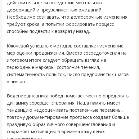
действительности вследствие ментальных
деформаций и преувеличенных ожиданий.
Необходимо сознавать, что долгосрочные изменения
требуют срока, а попытки форсировать процесс
способны подвести к возврату назад.
Ключевой успешных методов составляет изменение
мер оценки продвижения. Вместо сосредоточения на
итоговом итоге следует обращать взгляд на
переходные маркеры: состояние течения,
систематичность попыток, число предпринятых шагов
в пин ап.
Ведение дневника побед помогает честно определять
динамику совершенствования. Наша память имеет
тенденцию недооценивать постепенные перемены,
поэтому документирование прогресса создает больше
правдивую образ личного совершенствования и
сохраняет мотивацию в времена кажущейся
неподвижности.