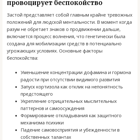
провоцирует беспокойство
Застой представляет собой главным крайне тревожных
положений для людской ментальности. В момент когда
разум не обретает знаков о продвижении дальше,
включается процесс волнения, что генетически была
создана для мобилизации средств в потенциально
угрожающих условиях. Основные факторы
беспокойства:
Уменьшение концентрации дофамина и гормона
радости при отсутствии видимого развития
Запуск кортизола как отклик на непонятность
предстоящего
Укрепление отрицательных мыслительных
паттернов и самоосуждения
Формирование откладывания как защитного
механизма психики
Падение самовосприятия и убежденности в
собственных талантах