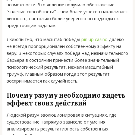
возможности. Это явление получило обозначение
“явление способности” – чем более успехов накапливает
личность, настолько более уверенно он подходит к
предстоящим задачам.
Любопытно, что масштаб победы
pin up casino
далеко
не всегда пропорционален собственному эффекту на
веру. В некоторых случаях победа над незначительного
барьера в состоянии принести более значительный
психологический результат, нежели масштабный
триумф, главным образом когда этот результат
воспринимается как случайность.
Почему разуму необходимо видеть
эффект своих действий
Людской разум эволюционировал в ситуациях, где
существование напрямую зависело от умения
анализировать результативность собственных