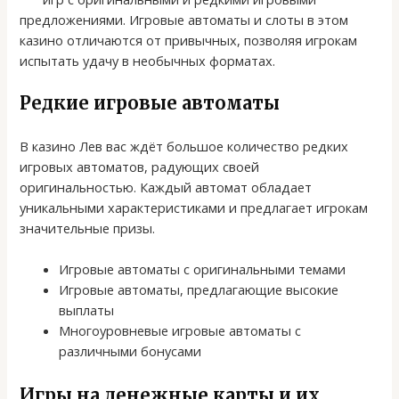
предложениями. Игровые автоматы и слоты в этом
казино отличаются от привычных, позволяя игрокам
испытать удачу в необычных форматах.
Редкие игровые автоматы
В казино Лев вас ждёт большое количество редких
игровых автоматов, радующих своей
оригинальностью. Каждый автомат обладает
уникальными характеристиками и предлагает игрокам
значительные призы.
Игровые автоматы с оригинальными темами
Игровые автоматы, предлагающие высокие
выплаты
Многоуровневые игровые автоматы с
различными бонусами
Игры на денежные карты и их