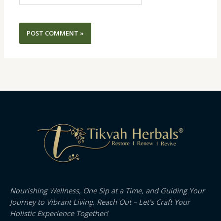
Nourishing Wellness, One Sip at a Time, and Guiding Your
Journey to Vibrant Living. Reach Out – Let's Craft Your
Holistic Experience Together!