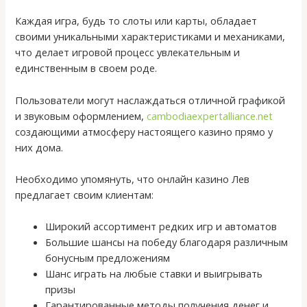
Каждая игра, будь то слоты или карты, обладает
своими уникальными характеристиками и механиками,
что делает игровой процесс увлекательным и
единственным в своем роде.
Пользователи могут наслаждаться отличной графикой
и звуковым оформлением,
cambodiaexpertalliance.net
создающими атмосферу настоящего казино прямо у
них дома.
Необходимо упомянуть, что онлайн казино Лев
предлагает своим клиентам:
Широкий ассортимент редких игр и автоматов
Большие шансы на победу благодаря различным
бонусным предложениям
Шанс играть на любые ставки и выигрывать
призы
Гарантированные методы получения денег и