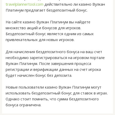
travelplannertool.com
действительно ли казино Вулкан
Платинум предлагает бездепозитный бонус.
На сайте казино Вулкан Платинум вы найдете
множество акций и бонусов для игроков.
Бездепозитный бонус является одним из самых
привлекательных для новых игроков.
Для начисления бездепозитного бонуса на ваш счет
необходимо зарегистрироваться на игровом портале
Вулкан Платинум. После завершения процесса
регистрации и верификации данных на счет игрока
будет начислен бонус без депозита.
Новые пользователи казино Вулкан Платинум могут
использовать бездепозитный бонус для ставок в играх.
Однако стоит помнить, что сумма бездепозитного
бонуса ограничена.