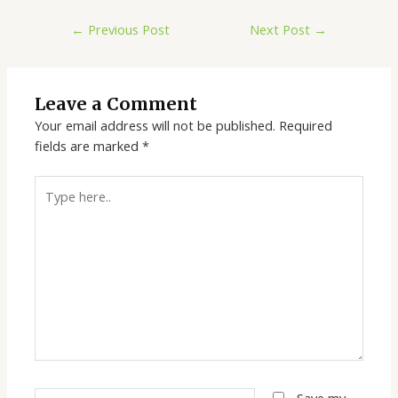
←
Previous Post
Next Post
→
Leave a Comment
Your email address will not be published.
Required
fields are marked
*
Type
here..
Name*