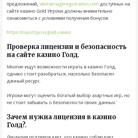
предложений,
wbmarriageregistration.com
доступных на
сайте казино Gold Игроки должны внимательно
ознакомиться с условиями получения бонусов
https://topotzyv.ru/gold-casino
Проверка лицензии и безопасность
на сайте казино Голд.
Многие ищут возможности играть в казино Голд,
однако стоит разобраться, насколько безопасен
данный ресурс.
Игроки могут оценить богатый выбор азартных игр, но
не стоит забывать о безопасности своих данных.’
Зачем нужна лицензия в казино
Голд?.
Лицензия подтверждает, что казино соблюдает