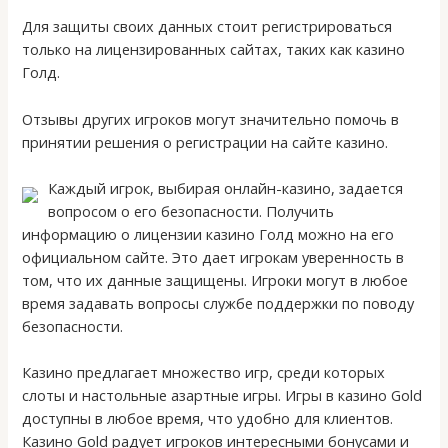
Для защиты своих данных стоит регистрироваться
только на лицензированных сайтах, таких как казино
Голд.
Отзывы других игроков могут значительно помочь в
принятии решения о регистрации на сайте казино.
Каждый игрок, выбирая онлайн-казино, задается
вопросом о его безопасности. Получить
информацию о лицензии казино Голд можно на его
официальном сайте. Это дает игрокам уверенность в
том, что их данные защищены. Игроки могут в любое
время задавать вопросы службе поддержки по поводу
безопасности.
Казино предлагает множество игр, среди которых
слоты и настольные азартные игры. Игры в казино Gold
доступны в любое время, что удобно для клиентов.
Казино Gold радует игроков интересными бонусами и