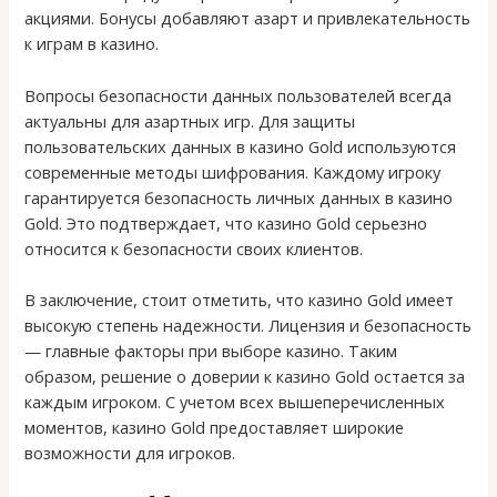
акциями. Бонусы добавляют азарт и привлекательность
к играм в казино.
Вопросы безопасности данных пользователей всегда
актуальны для азартных игр. Для защиты
пользовательских данных в казино Gold используются
современные методы шифрования. Каждому игроку
гарантируется безопасность личных данных в казино
Gold. Это подтверждает, что казино Gold серьезно
относится к безопасности своих клиентов.
В заключение, стоит отметить, что казино Gold имеет
высокую степень надежности. Лицензия и безопасность
— главные факторы при выборе казино. Таким
образом, решение о доверии к казино Gold остается за
каждым игроком. С учетом всех вышеперечисленных
моментов, казино Gold предоставляет широкие
возможности для игроков.