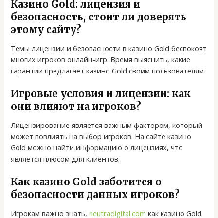
Казино Gold: лицензия и
безопасность, стоит ли доверять
этому сайту?
Темы лицензии и безопасности в казино Gold беспокоят
многих игроков онлайн-игр. Время выяснить, какие
гарантии предлагает казино Gold своим пользователям.
Игровые условия и лицензии: как
они влияют на игроков?
Лицензирование является важным фактором, который
может повлиять на выбор игроков. На сайте казино
Gold можно найти информацию о лицензиях, что
является плюсом для клиентов.
Как казино Gold заботится о
безопасности данных игроков?
Игрокам важно знать,
neutradigital.com
как казино Gold