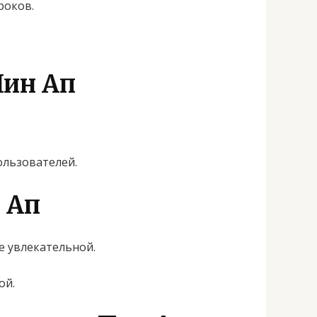
роков.
Пин Ап
ользователей.
 Ап
е увлекательной.
ой.