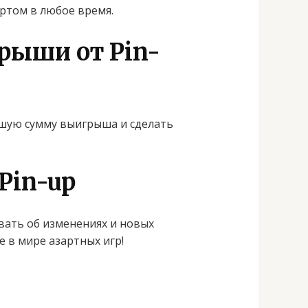
артом в любое время.
рыши от Pin-
шую сумму выигрыша и сделать
Pin-up
вать об изменениях и новых
 в мире азартных игр!