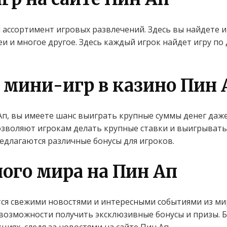
 ассортимент игровых развлечений. Здесь вы найдете 
и и многое другое. Здесь каждый игрок найдет игру п
мини-игр в казино Пин 
Ап, вы имеете шанс выиграть крупные суммы денег даж
зволяют игрокам делать крупные ставки и выигрывать 
едлагаются различные бонусы для игроков.
ного мира на Пин Ап
тся свежими новостями и интересными событиями из мир
возможности получить эксклюзивные бонусы и призы. Б