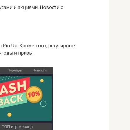
усами и акциями. Новости о
Pin Up. Кроме того, регулярные
ыгоды и призы.