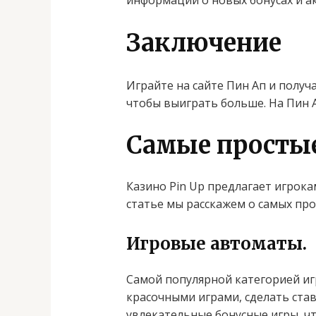
информации о новых бонусах и акц
Заключение
Играйте на сайте Пин Ап и получ
чтобы выиграть больше. На Пин 
Самые простые
Казино Pin Up предлагает игрока
статье мы расскажем о самых пр
Игровые автоматы.
Самой популярной категорией иг
красочными играми, сделать ста
увлекательные бонусные игры, чт