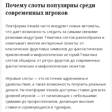
Почему слоты популярны среди
современных игроков
Платформа Vavada часто внедряет новые автоматы,
что даёт возможность следить за самыми свежими
релизами индустрии. Тематика слотов разнообразна и
охватывает многие интересные сюжеты: от
классических фруктовых символов до фантастических
приключений и мифологических историй.Тематика
слотов обширна: от ретро-фруктов до современных
фантастических и мифологических сюжетов.
Игровые слоты — это источник адреналина и
удовольствия, а также возможность получить реальные
деньги. На платформе Vavada доступны ставки для всех
уровней игроков — от начинающих с небольшими
суммами до профессионалов, делающих высокие
ставки и соревнующихся в турнирах..