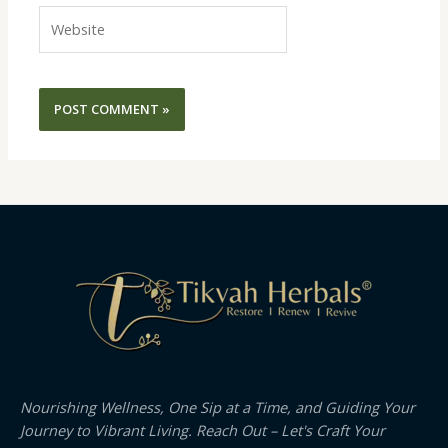
Website
Nourishing Wellness, One Sip at a Time, and Guiding Your
Journey to Vibrant Living. Reach Out – Let's Craft Your