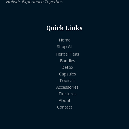
Holistic Experience Together!
Quick Links
Home
Shop All
Herbal Teas
Bundles
Detox
Capsules
Topicals
Accessories
Tinctures
About
Contact