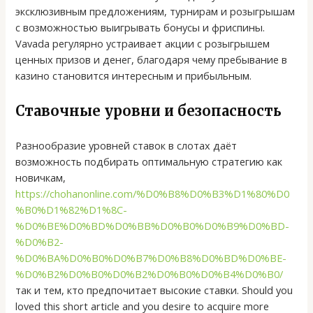
эксклюзивным предложениям, турнирам и розыгрышам
с возможностью выигрывать бонусы и фриспины.
Vavada регулярно устраивает акции с розыгрышем
ценных призов и денег, благодаря чему пребывание в
казино становится интересным и прибыльным.
Ставочные уровни и безопасность
Разнообразие уровней ставок в слотах даёт
возможность подбирать оптимальную стратегию как
новичкам,
https://chohanonline.com/%D0%B8%D0%B3%D1%80%D0
%B0%D1%82%D1%8C-
%D0%BE%D0%BD%D0%BB%D0%B0%D0%B9%D0%BD-
%D0%B2-
%D0%BA%D0%B0%D0%B7%D0%B8%D0%BD%D0%BE-
%D0%B2%D0%B0%D0%B2%D0%B0%D0%B4%D0%B0/
так и тем, кто предпочитает высокие ставки. Should you
loved this short article and you desire to acquire more