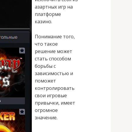
азартных игр на
платформе
казино.
Понимание того,
что такое
решение может
стать способом
борьбы с
зависимостью и
поможет
контролировать
свои игровые
привычки, имеет
огромное
значение.