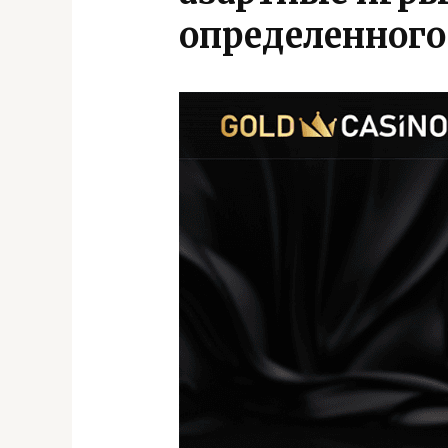
определенного