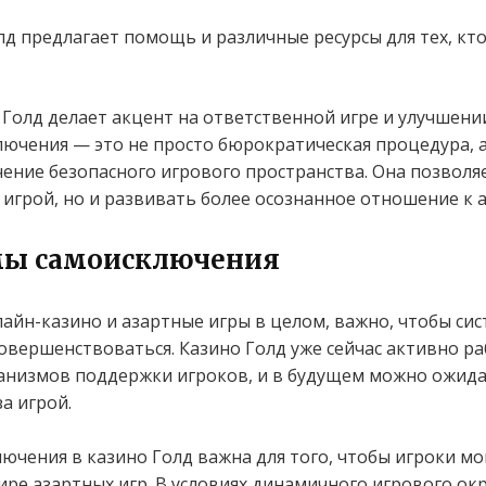
д предлагает помощь и различные ресурсы для тех, кт
 Голд делает акцент на ответственной игре и улучшени
лючения — это не просто бюрократическая процедура, 
ение безопасного игрового пространства. Она позволя
 игрой, но и развивать более осознанное отношение к 
мы самоисключения
лайн-казино и азартные игры в целом, важно, чтобы с
овершенствоваться. Казино Голд уже сейчас активно ра
низмов поддержки игроков, и в будущем можно ожида
а игрой.
ючения в казино Голд важна для того, чтобы игроки м
ире азартных игр. В условиях динамичного игрового о