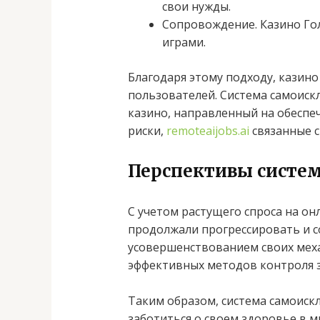
свои нужды.
Сопровождение. Казино Гол
играми.
Благодаря этому подходу, казино
пользователей. Система самоиск
казино, направленный на обеспеч
риски,
remoteaijobs.ai
связанные с
Перспективы систе
С учетом растущего спроса на он
продолжали прогрессировать и с
усовершенствованием своих меха
эффективных методов контроля з
Таким образом, система самоискл
заботиться о своем здоровье в м