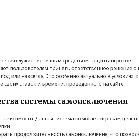
ючения служит серьезным средством защиты игроков от
ляет пользователям принять ответственное решение о
од или навсегда. Это особенно актуально в условиях, 
 своих ставок и времени, проведенного на сайте.
ства системы самоисключения
зависимости. Данная система помогает игрокам целена
пки.
брать продолжительность самоисключения, что позвол