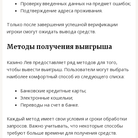
Проверку введенных данных на предмет ошибок;
Подтверждение адреса проживания.
Только после завершения успешной верификации
игроки смогут ожидать вывода средств.
Методы получения выигрыша
Казино Лев предоставляет ряд методов для того,
чтобы вывести выигрыш. Пользователи могут выбрать
наиболее комфортный способ из следующего списка:
Банковские кредитные карты;
Электронные кошельки;
Переводы на счет в банке.
Каждый метод имеет свои условия и сроки обработки
запросов. Важно учитывать, что некоторые способы
требуют больше времени для получения средств.