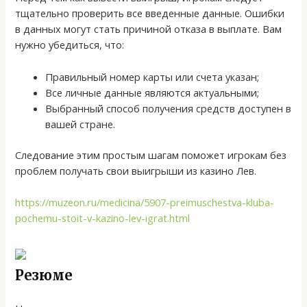
тщательно проверить все введенные данные. Ошибки
в данных могут стать причиной отказа в выплате. Вам
нужно убедиться, что:
Правильный номер карты или счета указан;
Все личные данные являются актуальными;
Выбранный способ получения средств доступен в
вашей стране.
Следование этим простым шагам поможет игрокам без
проблем получать свои выигрыши из казино Лев.
https://muzeon.ru/medicina/5907-preimuschestva-kluba-
pochemu-stoit-v-kazino-lev-igrat.html
Резюме