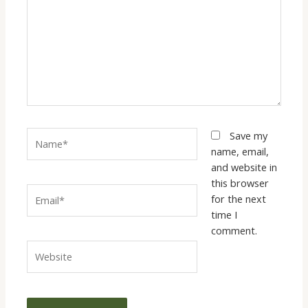
Name*
Save my
name, email,
and website in
this browser
Email*
for the next
time I
comment.
Website