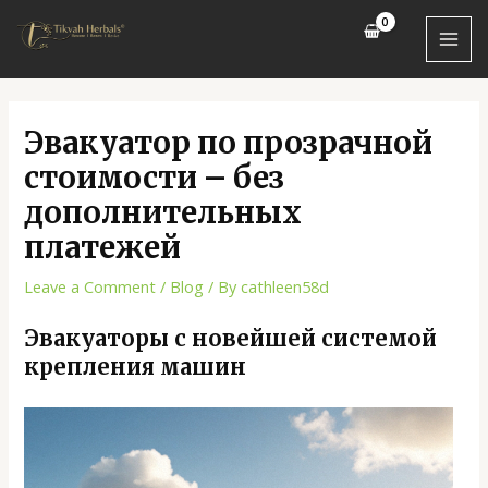
Skip
Post
MAI
to
navigation
MEN
content
Эвакуатор по прозрачной
стоимости – без
дополнительных
платежей
Leave a Comment
/
Blog
/ By
cathleen58d
Эвакуаторы с новейшей системой
крепления машин