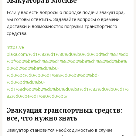
эвакуатора в Москве
Если у вас есть вопросы о порядке подачи эвакуатора,
мы готовы ответить. Задавайте вопросы о времени
доставки и возможностях погрузки транспортного
средства.
https://e-
plaka.com/%d1%82%d1%80%d0%b0%d0%bd%d1%81%d0
%bf%d0%be%d1%80%d1%82%d0%b8%d1%80%d0%be%
d0%b2%d0%ba%d0%b0-
%d0%bc%d0%b0%d1%88%d0%b8%d0%bd-
%d0%bd%d0%b0-
%d1%8d%d0%b2%d0%b0%d0%ba%d1%83%d0%b0%d1%
82%d0%be%d1%80%d0%b5/
Эвакуация транспортных средств:
все, что нужно знать
Эвакуатор становится необходимостью в случае