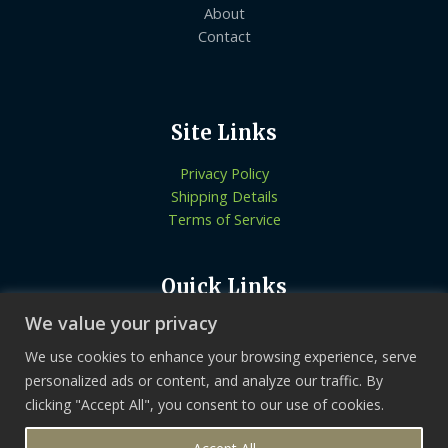
About
Contact
Site Links
Privacy Policy
Shipping Details
Terms of Service
Quick Links
We value your privacy
Know More About Us
Let’s Connect
We use cookies to enhance your browsing experience, serve
Locate Stores
personalized ads or content, and analyze our traffic. By
clicking "Accept All", you consent to our use of cookies.
Copyright © 2026 | Tikvaherbal