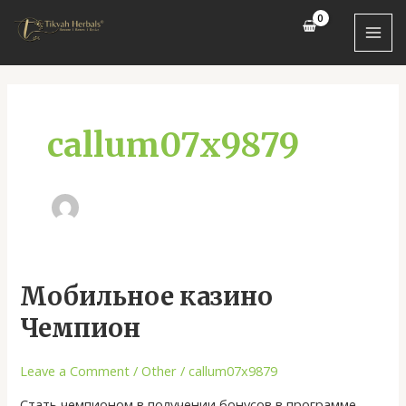
Skip
MAI
to
MEN
content
callum07x9879
Мобильное
Мобильное казино
казино
Чемпион
Чемпион
Leave a Comment
/
Other
/
callum07x9879
Стать чемпионом в получении бонусов в программе