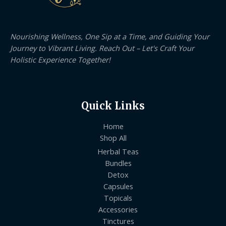
Nourishing Wellness, One Sip at a Time, and Guiding Your
Journey to Vibrant Living. Reach Out – Let's Craft Your
Holistic Experience Together!
Quick Links
Home
Shop All
Herbal Teas
Bundles
Detox
Capsules
Topicals
Accessories
Tinctures