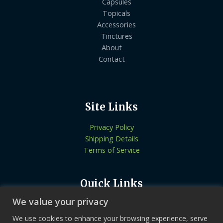
Capsules
Topicals
Accessories
Tinctures
About
Contact
Site Links
Privacy Policy
Shipping Details
Terms of Service
Quick Links
We value your privacy
Know More About Us
Let’s Connect
We use cookies to enhance your browsing experience, serve