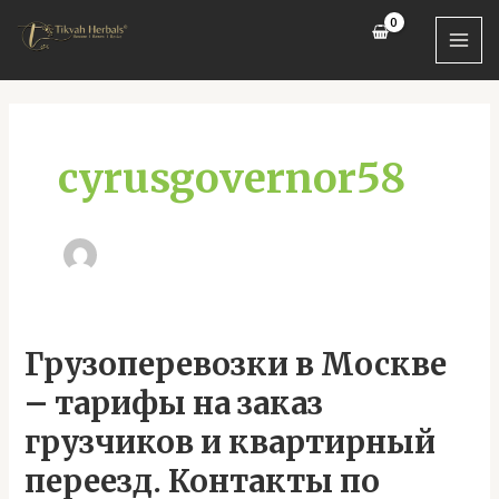
Skip
MAI
to
MEN
content
cyrusgovernor58
Грузоперевозки
Грузоперевозки в Москве
в
– тарифы на заказ
Москве
–
грузчиков и квартирный
тарифы
переезд. Контакты по
на