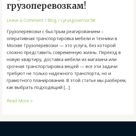
заказ
грузоперевозкам!
грузчиков
и
Leave a Comment
/
Blog
/
cyrusgovernor58
квартирный
переезд.
Грузоперевозки с быстрым реагированием –
Контакты
оперативная транспортировка мебели и техники в
по
Москве Грузоперевозки — это услуга, без которой
грузоперевозкам!
сложно представить современную жизнь. Переезд в
новую квартиру, доставка мебели из магазина или
срочная транспортировка вещей — все эти задачи
требуют не только надежного транспорта, но и
грамотного планирования. В этой статье мы разберем,
как выбрать подходящий […]
Read More »