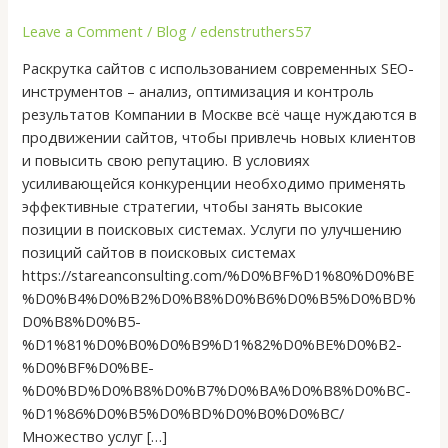
стратегии
Leave a Comment
/
Blog
/
edenstruthers57
по
доступной
Раскрутка сайтов с использованием современных SEO-
цене
инструментов – анализ, оптимизация и контроль
результатов Компании в Москве всё чаще нуждаются в
продвижении сайтов, чтобы привлечь новых клиентов
и повысить свою репутацию. В условиях
усиливающейся конкуренции необходимо применять
эффективные стратегии, чтобы занять высокие
позиции в поисковых системах. Услуги по улучшению
позиций сайтов в поисковых системах
https://stareanconsulting.com/%D0%BF%D1%80%D0%BE
%D0%B4%D0%B2%D0%B8%D0%B6%D0%B5%D0%BD%
D0%B8%D0%B5-
%D1%81%D0%B0%D0%B9%D1%82%D0%BE%D0%B2-
%D0%BF%D0%BE-
%D0%BD%D0%B8%D0%B7%D0%BA%D0%B8%D0%BC-
%D1%86%D0%B5%D0%BD%D0%B0%D0%BC/
Множество услуг […]