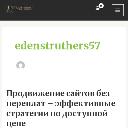
Skip
MAI
to
MEN
content
edenstruthers57
Продвижение
Продвижение сайтов без
сайтов
переплат – эффективные
без
переплат
стратегии по доступной
–
цене
эффективные