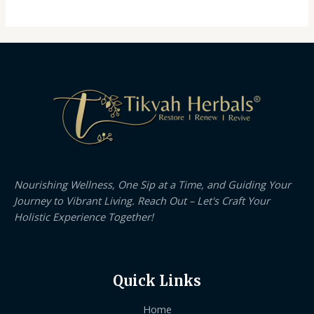
Nourishing Wellness, One Sip at a Time, and Guiding Your
Journey to Vibrant Living. Reach Out – Let's Craft Your
Holistic Experience Together!
Quick Links
Home