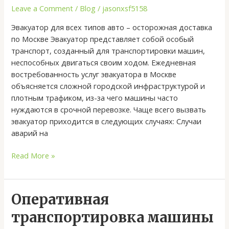
бережная
Leave a Comment
/
Blog
/
jasonxsf5158
перевозка
Эвакуатор для всех типов авто – осторожная доставка
вашего
по Москве Эвакуатор представляет собой особый
авто
транспорт, созданный для транспортировки машин,
неспособных двигаться своим ходом. Ежедневная
востребованность услуг эвакуатора в Москве
объясняется сложной городской инфраструктурой и
плотным трафиком, из-за чего машины часто
нуждаются в срочной перевозке. Чаще всего вызвать
эвакуатор приходится в следующих случаях: Случаи
аварий на
Read More »
Оперативная
Оперативная
транспортировка
транспортировка машины
машины