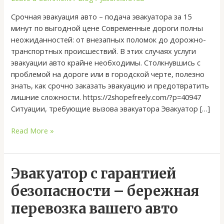
помощь
Срочная эвакуация авто – подача эвакуатора за 15
в
минут по выгодной цене Современные дороги полны
любом
неожиданностей: от внезапных поломок до дорожно-
случае
транспортных происшествий. В этих случаях услуги
эвакуации авто крайне необходимы. Столкнувшись с
проблемой на дороге или в городской черте, полезно
знать, как срочно заказать эвакуацию и предотвратить
лишние сложности. https://2shopefreely.com/?p=40947
Ситуации, требующие вызова эвакуатора Эвакуатор […]
Read More »
Эвакуатор
Эвакуатор с гарантией
с
безопасности – бережная
гарантией
безопасности
перевозка вашего авто
–