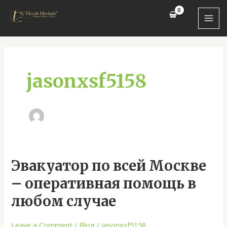
Skip
MAI
to
MEN
content
jasonxsf5158
Эвакуатор
Эвакуатор по всей Москве
по
– оперативная помощь в
всей
Москве
любом случае
–
оперативная
Leave a Comment
/
Blog
/
jasonxsf5158