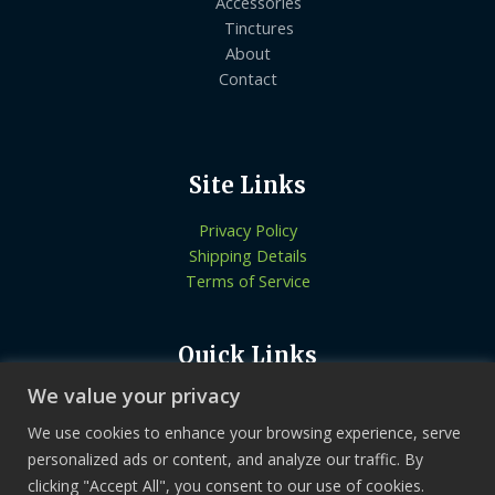
Accessories
Tinctures
About
Contact
Site Links
Privacy Policy
Shipping Details
Terms of Service
Quick Links
We value your privacy
Know More About Us
Let’s Connect
We use cookies to enhance your browsing experience, serve
Locate Stores
personalized ads or content, and analyze our traffic. By
clicking "Accept All", you consent to our use of cookies.