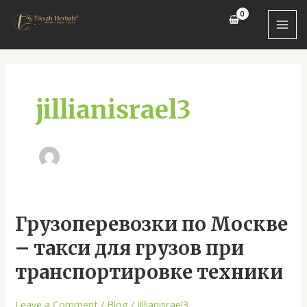
Skip
MAI
to
MEN
content
jillianisrael3
Грузоперевозки
Грузоперевозки по Москве
по
– такси для грузов при
Москве
–
транспортировке техники
такси
для
Leave a Comment
/
Blog
/
jillianisrael3