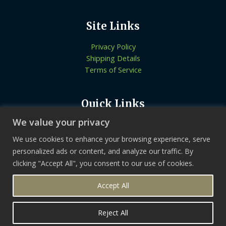
Site Links
Privacy Policy
Shipping Details
Terms of Service
Quick Links
We value your privacy
Know More About Us
Let’s Connect
We use cookies to enhance your browsing experience, serve
Locate Stores
personalized ads or content, and analyze our traffic. By
clicking "Accept All", you consent to our use of cookies.
Copyright © 2026 | Tikvaherbal
Accept All
Reject All