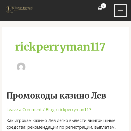
Skip
MAI
to
MEN
content
rickperryman117
Промокоды
Промокоды казино Лев
казино
Лев
Leave a Comment
/
Blog
/
rickperryman117
Как игрокам казино Лев легко вывести выигрышные
средства: рекомендации по регистрации, выплатам,