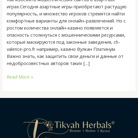
играх.Сегодня азартные игры приобретают растущую
популярность, и множество игроков стремятся найти
комфортные варианты для онлайн-развлечений. Но с
ростом количества онлайн-казино появляется и
опасность столкнуться с мошенническими ресурсами,
которые маскируются под законные заведения, ch-
valence-pro.fr например, казино Вулкан Платинум.
Важно знать, как защитить свои деньги и данные от
недобросовестных авторов таких […]
Read More »