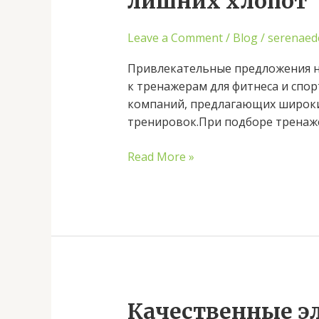
лишних хлопот
дорожку
и
Leave a Comment
/
Blog
/
serenaed
тренируйтесь
дома
Привлекательные предложения на
без
к тренажерам для фитнеса и спо
лишних
компаний, предлагающих широки
хлопот
тренировок.При подборе тренаже
Read More »
Качественные
Качественные э