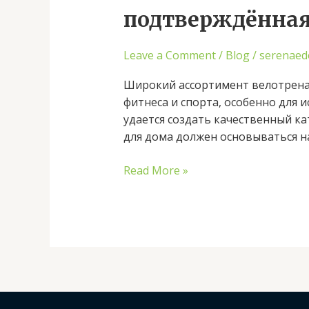
эллиптические
подтверждённая
тренажеры
–
Leave a Comment
/
Blog
/
serenaed
надёжность,
подтверждённая
Широкий ассортимент велотренаж
годами
фитнеса и спорта, особенно для
удается создать качественный к
для дома должен основываться н
Read More »