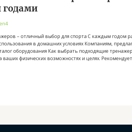
 годами
en4
еров – отличный выбор для спорта С каждым годом ра
 использования в домашних условиях Компаниям, предл
аталог оборудования Как выбрать подходящие тренаже
а ваших физических возможностях и целях. Рекомендует