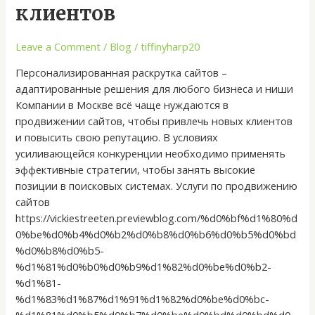
–
клиентов
привлекаем
платежеспособных
Leave a Comment
/
Blog
/
tiffinyharp20
клиентов
Персонализированная раскрутка сайтов –
адаптированные решения для любого бизнеса и ниши
Компании в Москве всё чаще нуждаются в
продвижении сайтов, чтобы привлечь новых клиентов
и повысить свою репутацию. В условиях
усиливающейся конкуренции необходимо применять
эффективные стратегии, чтобы занять высокие
позиции в поисковых системах. Услуги по продвижению
сайтов
https://vickiestreeten.previewblog.com/%d0%bf%d1%80%d
0%be%d0%b4%d0%b2%d0%b8%d0%b6%d0%b5%d0%bd
%d0%b8%d0%b5-
%d1%81%d0%b0%d0%b9%d1%82%d0%be%d0%b2-
%d1%81-
%d1%83%d1%87%d1%91%d1%82%d0%be%d0%bc-
%d1%81%d0%b5%d0%b7%d0%be%d0%bd%d0%bd%d0