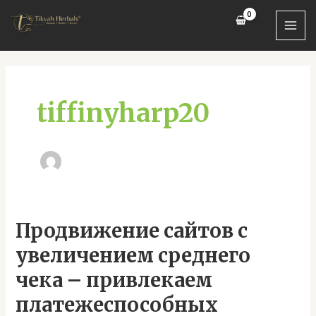
Skip
MAI
to
MEN
content
tiffinyharp20
Продвижение
Продвижение сайтов с
сайтов
увеличением среднего
с
увеличением
чека – привлекаем
среднего
платежеспособных
чека