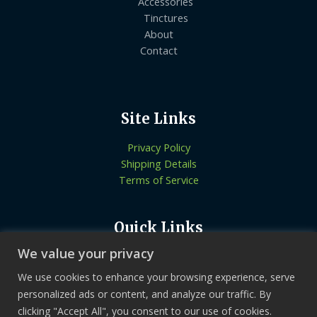
Accessories
Tinctures
About
Contact
Site Links
Privacy Policy
Shipping Details
Terms of Service
Quick Links
We value your privacy
Know More About Us
Let’s Connect
We use cookies to enhance your browsing experience, serve
Locate Stores
personalized ads or content, and analyze our traffic. By
clicking "Accept All", you consent to our use of cookies.