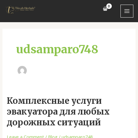
Skip
MAI
to
MEN
content
udsamparo748
Комплексные
Комплексные услуги
услуги
эвакуатора для любых
эвакуатора
для
дорожных ситуаций
любых
дорожных
Leave a Comment
/
Blog
/
udsamparo748