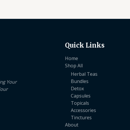
Quick Links
Home
Shop All
Herbal Teas
Bundles
ing Your
Detox
Your
Capsules
Topicals
Accessories
Tinctures
About