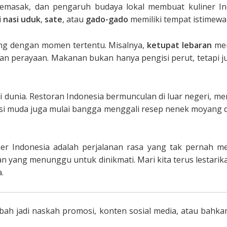
masak, dan pengaruh budaya lokal membuat kuliner Ind
i
nasi uduk
,
sate
, atau
gado-gado
memiliki tempat istimewa 
ung dengan momen tertentu. Misalnya,
ketupat lebaran
men
an perayaan. Makanan bukan hanya pengisi perut, tetapi 
ui dunia. Restoran Indonesia bermunculan di luar negeri,
asi muda juga mulai bangga menggali resep nenek moyang 
er Indonesia adalah perjalanan rasa yang tak pernah mem
atan yang menunggu untuk dinikmati. Mari kita terus lestar
.
bah jadi naskah promosi, konten sosial media, atau bahkan