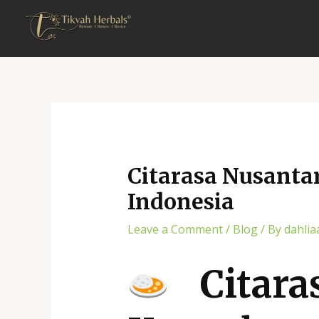
Skip
Post
to
navigation
content
Citarasa Nusanta
Indonesia
Leave a Comment
/
Blog
/ By
dahlia
Citaras