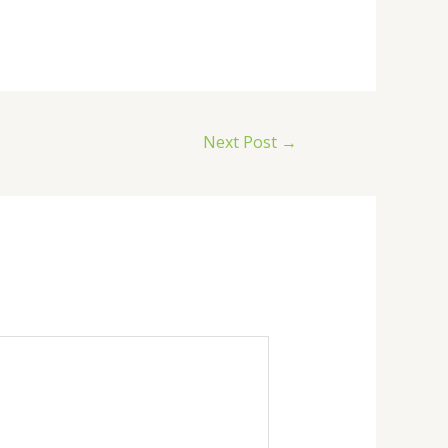
Next Post
→