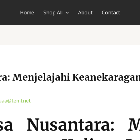
Home
Shop All
About
Contact
ra: Menjelajahi Keanekaraga
aaa@teml.net
a Nusantara: M