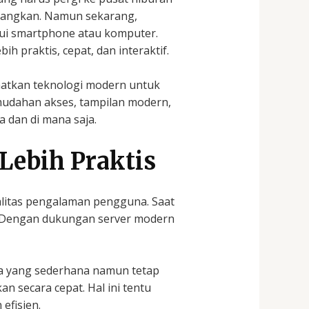
angkan. Namun sekarang,
lui smartphone atau komputer.
 praktis, cepat, dan interaktif.
aatkan teknologi modern untuk
mudahan akses, tampilan modern,
 dan di mana saja.
ebih Praktis
alitas pengalaman pengguna. Saat
n. Dengan dukungan server modern
 yang sederhana namun tetap
 secara cepat. Hal ini tentu
efisien.