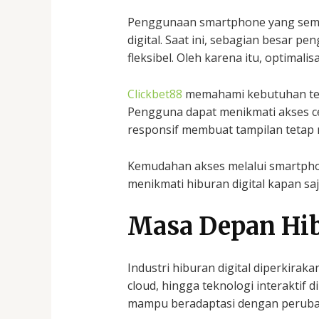
Penggunaan smartphone yang semak
digital. Saat ini, sebagian besar p
fleksibel. Oleh karena itu, optimali
Clickbet88
memahami kebutuhan ters
Pengguna dapat menikmati akses cep
responsif membuat tampilan tetap 
Kemudahan akses melalui smartpho
menikmati hiburan digital kapan sa
Masa Depan Hib
Industri hiburan digital diperkira
cloud, hingga teknologi interaktif
mampu beradaptasi dengan perubah