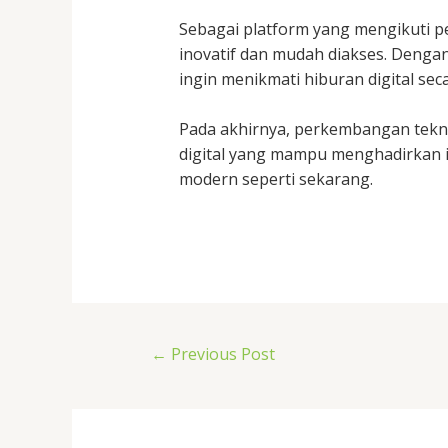
Sebagai platform yang mengikuti 
inovatif dan mudah diakses. Deng
ingin menikmati hiburan digital sec
Pada akhirnya, perkembangan tekn
digital yang mampu menghadirkan i
modern seperti sekarang.
←
Previous Post