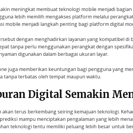
in meningkat membuat teknologi mobile menjadi bagian 
engguna lebih memilih mengakses platform melalui perangkat
sasi mobile menjadi langkah penting bagi platform digital mo
ebut dengan menghadirkan layanan yang kompatibel di be
at tanpa perlu menggunakan perangkat dengan spesifikasi 
nyaman digunakan dalam berbagai ukuran layar.
ne juga memberikan keuntungan bagi pengguna yang memili
ja tanpa terbatas oleh tempat maupun waktu.
uran Digital Semakin Men
kan akan terus berkembang seiring kemajuan teknologi. Keha
 diprediksi mampu menciptakan pengalaman yang lebih mena
an teknologi tentu memiliki peluang lebih besar untuk b