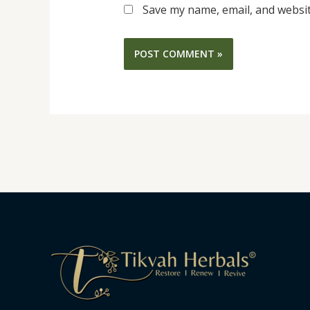
Save my name, email, and websit