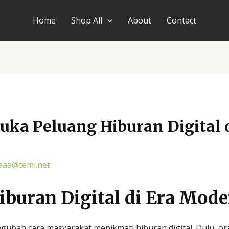
Home
Shop All
About
Contact
ka Peluang Hiburan Digital 
aaa@teml.net
iburan Digital di Era Mod
ubah cara masyarakat menikmati hiburan digital. Dulu, or