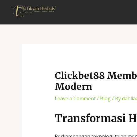
Skip
Post
to
navigation
content
Clickbet88 Membu
Modern
Leave a Comment
/
Blog
/ By
dahlia
Transformasi H
Perkembangan teknologi telah meng