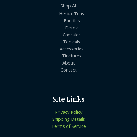
Shop All
Herbal Teas
Bundles
Detox
Capsules
Topicals
Accessories
Tinctures
About
Contact
Site Links
Privacy Policy
Shipping Details
Terms of Service