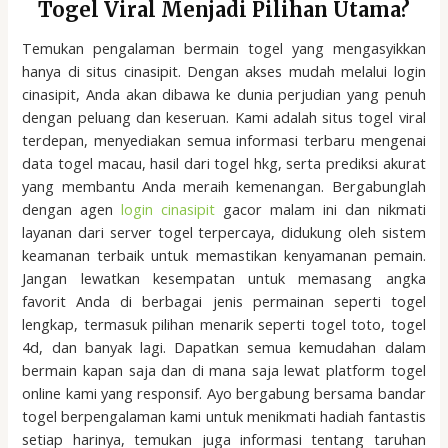
Togel Viral Menjadi Pilihan Utama?
Temukan pengalaman bermain togel yang mengasyikkan
hanya di situs cinasipit. Dengan akses mudah melalui login
cinasipit, Anda akan dibawa ke dunia perjudian yang penuh
dengan peluang dan keseruan. Kami adalah situs togel viral
terdepan, menyediakan semua informasi terbaru mengenai
data togel macau, hasil dari togel hkg, serta prediksi akurat
yang membantu Anda meraih kemenangan. Bergabunglah
dengan agen
login cinasipit
gacor malam ini dan nikmati
layanan dari server togel terpercaya, didukung oleh sistem
keamanan terbaik untuk memastikan kenyamanan pemain.
Jangan lewatkan kesempatan untuk memasang angka
favorit Anda di berbagai jenis permainan seperti togel
lengkap, termasuk pilihan menarik seperti togel toto, togel
4d, dan banyak lagi. Dapatkan semua kemudahan dalam
bermain kapan saja dan di mana saja lewat platform togel
online kami yang responsif. Ayo bergabung bersama bandar
togel berpengalaman kami untuk menikmati hadiah fantastis
setiap harinya, temukan juga informasi tentang taruhan