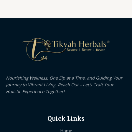
Nourishing Wellness, One Sip at a Time, and Guiding Your
Journey to Vibrant Living. Reach Out – Let's Craft Your
Holistic Experience Together!
Quick Links
Home