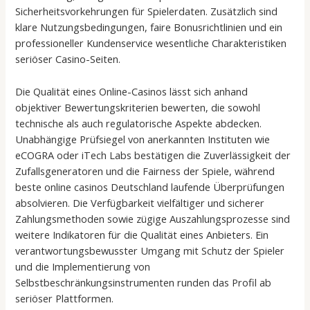
Sicherheitsvorkehrungen für Spielerdaten. Zusätzlich sind
klare Nutzungsbedingungen, faire Bonusrichtlinien und ein
professioneller Kundenservice wesentliche Charakteristiken
seriöser Casino-Seiten.
Die Qualität eines Online-Casinos lässt sich anhand
objektiver Bewertungskriterien bewerten, die sowohl
technische als auch regulatorische Aspekte abdecken.
Unabhängige Prüfsiegel von anerkannten Instituten wie
eCOGRA oder iTech Labs bestätigen die Zuverlässigkeit der
Zufallsgeneratoren und die Fairness der Spiele, während
beste online casinos Deutschland laufende Überprüfungen
absolvieren. Die Verfügbarkeit vielfältiger und sicherer
Zahlungsmethoden sowie zügige Auszahlungsprozesse sind
weitere Indikatoren für die Qualität eines Anbieters. Ein
verantwortungsbewusster Umgang mit Schutz der Spieler
und die Implementierung von
Selbstbeschränkungsinstrumenten runden das Profil ab
seriöser Plattformen.