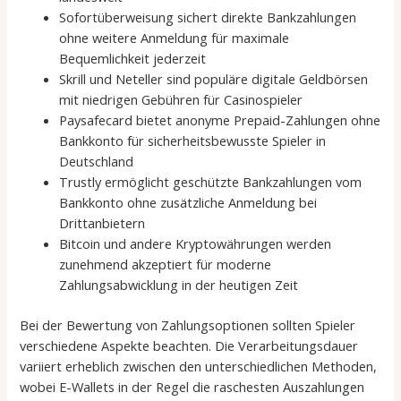
Sofortüberweisung sichert direkte Bankzahlungen
ohne weitere Anmeldung für maximale
Bequemlichkeit jederzeit
Skrill und Neteller sind populäre digitale Geldbörsen
mit niedrigen Gebühren für Casinospieler
Paysafecard bietet anonyme Prepaid-Zahlungen ohne
Bankkonto für sicherheitsbewusste Spieler in
Deutschland
Trustly ermöglicht geschützte Bankzahlungen vom
Bankkonto ohne zusätzliche Anmeldung bei
Drittanbietern
Bitcoin und andere Kryptowährungen werden
zunehmend akzeptiert für moderne
Zahlungsabwicklung in der heutigen Zeit
Bei der Bewertung von Zahlungsoptionen sollten Spieler
verschiedene Aspekte beachten. Die Verarbeitungsdauer
variiert erheblich zwischen den unterschiedlichen Methoden,
wobei E-Wallets in der Regel die raschesten Auszahlungen