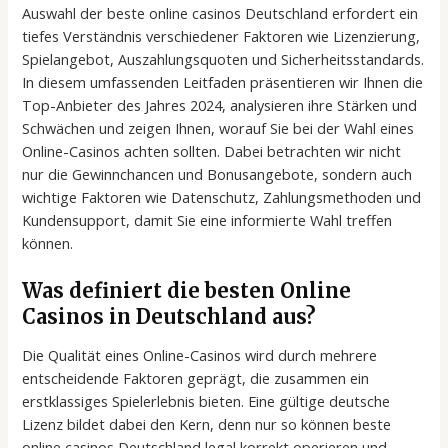
Auswahl der beste online casinos Deutschland erfordert ein
tiefes Verständnis verschiedener Faktoren wie Lizenzierung,
Spielangebot, Auszahlungsquoten und Sicherheitsstandards.
In diesem umfassenden Leitfaden präsentieren wir Ihnen die
Top-Anbieter des Jahres 2024, analysieren ihre Stärken und
Schwächen und zeigen Ihnen, worauf Sie bei der Wahl eines
Online-Casinos achten sollten. Dabei betrachten wir nicht
nur die Gewinnchancen und Bonusangebote, sondern auch
wichtige Faktoren wie Datenschutz, Zahlungsmethoden und
Kundensupport, damit Sie eine informierte Wahl treffen
können.
Was definiert die besten Online
Casinos in Deutschland aus?
Die Qualität eines Online-Casinos wird durch mehrere
entscheidende Faktoren geprägt, die zusammen ein
erstklassiges Spielerlebnis bieten. Eine gültige deutsche
Lizenz bildet dabei den Kern, denn nur so können beste
online casinos Deutschland legal korrekt operieren und