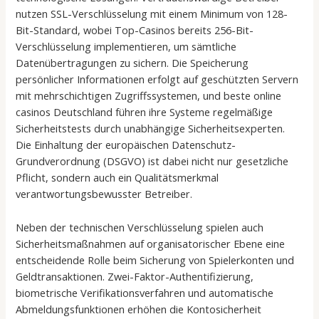
nutzen SSL-Verschlüsselung mit einem Minimum von 128-
Bit-Standard, wobei Top-Casinos bereits 256-Bit-
Verschlüsselung implementieren, um sämtliche
Datenübertragungen zu sichern. Die Speicherung
persönlicher Informationen erfolgt auf geschützten Servern
mit mehrschichtigen Zugriffssystemen, und beste online
casinos Deutschland führen ihre Systeme regelmäßige
Sicherheitstests durch unabhängige Sicherheitsexperten.
Die Einhaltung der europäischen Datenschutz-
Grundverordnung (DSGVO) ist dabei nicht nur gesetzliche
Pflicht, sondern auch ein Qualitätsmerkmal
verantwortungsbewusster Betreiber.
Neben der technischen Verschlüsselung spielen auch
Sicherheitsmaßnahmen auf organisatorischer Ebene eine
entscheidende Rolle beim Sicherung von Spielerkonten und
Geldtransaktionen. Zwei-Faktor-Authentifizierung,
biometrische Verifikationsverfahren und automatische
Abmeldungsfunktionen erhöhen die Kontosicherheit