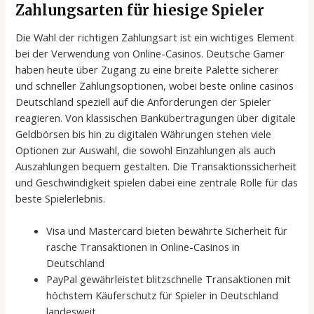
Zahlungsarten für hiesige Spieler
Die Wahl der richtigen Zahlungsart ist ein wichtiges Element
bei der Verwendung von Online-Casinos. Deutsche Gamer
haben heute über Zugang zu eine breite Palette sicherer
und schneller Zahlungsoptionen, wobei beste online casinos
Deutschland speziell auf die Anforderungen der Spieler
reagieren. Von klassischen Bankübertragungen über digitale
Geldbörsen bis hin zu digitalen Währungen stehen viele
Optionen zur Auswahl, die sowohl Einzahlungen als auch
Auszahlungen bequem gestalten. Die Transaktionssicherheit
und Geschwindigkeit spielen dabei eine zentrale Rolle für das
beste Spielerlebnis.
Visa und Mastercard bieten bewährte Sicherheit für
rasche Transaktionen in Online-Casinos in
Deutschland
PayPal gewährleistet blitzschnelle Transaktionen mit
höchstem Käuferschutz für Spieler in Deutschland
landesweit