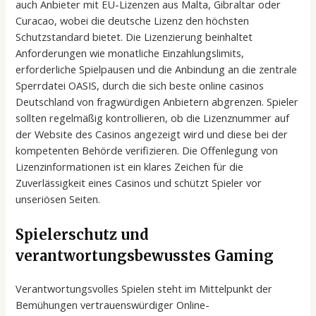
auch Anbieter mit EU-Lizenzen aus Malta, Gibraltar oder
Curacao, wobei die deutsche Lizenz den höchsten
Schutzstandard bietet. Die Lizenzierung beinhaltet
Anforderungen wie monatliche Einzahlungslimits,
erforderliche Spielpausen und die Anbindung an die zentrale
Sperrdatei OASIS, durch die sich beste online casinos
Deutschland von fragwürdigen Anbietern abgrenzen. Spieler
sollten regelmäßig kontrollieren, ob die Lizenznummer auf
der Website des Casinos angezeigt wird und diese bei der
kompetenten Behörde verifizieren. Die Offenlegung von
Lizenzinformationen ist ein klares Zeichen für die
Zuverlässigkeit eines Casinos und schützt Spieler vor
unseriösen Seiten.
Spielerschutz und
verantwortungsbewusstes Gaming
Verantwortungsvolles Spielen steht im Mittelpunkt der
Bemühungen vertrauenswürdiger Online-