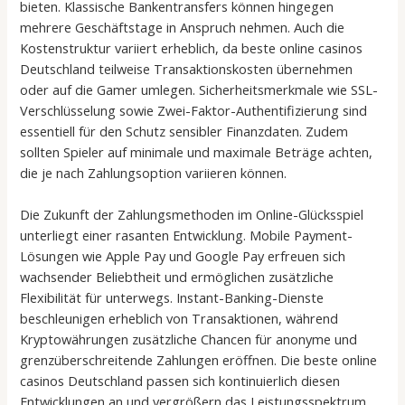
bieten. Klassische Bankentransfers können hingegen
mehrere Geschäftstage in Anspruch nehmen. Auch die
Kostenstruktur variiert erheblich, da beste online casinos
Deutschland teilweise Transaktionskosten übernehmen
oder auf die Gamer umlegen. Sicherheitsmerkmale wie SSL-
Verschlüsselung sowie Zwei-Faktor-Authentifizierung sind
essentiell für den Schutz sensibler Finanzdaten. Zudem
sollten Spieler auf minimale und maximale Beträge achten,
die je nach Zahlungsoption variieren können.
Die Zukunft der Zahlungsmethoden im Online-Glücksspiel
unterliegt einer rasanten Entwicklung. Mobile Payment-
Lösungen wie Apple Pay und Google Pay erfreuen sich
wachsender Beliebtheit und ermöglichen zusätzliche
Flexibilität für unterwegs. Instant-Banking-Dienste
beschleunigen erheblich von Transaktionen, während
Kryptowährungen zusätzliche Chancen für anonyme und
grenzüberschreitende Zahlungen eröffnen. Die beste online
casinos Deutschland passen sich kontinuierlich diesen
Entwicklungen an und vergrößern das Leistungsspektrum