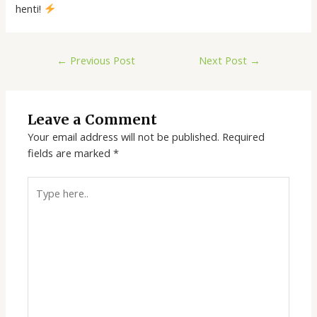
henti!
←
Previous Post
Next Post
→
Leave a Comment
Your email address will not be published.
Required
fields are marked
*
Type
here..