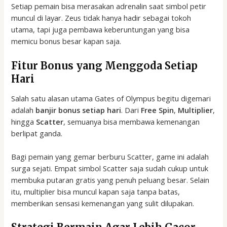
Setiap pemain bisa merasakan adrenalin saat simbol petir
muncul di layar. Zeus tidak hanya hadir sebagai tokoh
utama, tapi juga pembawa keberuntungan yang bisa
memicu bonus besar kapan saja.
Fitur Bonus yang Menggoda Setiap
Hari
Salah satu alasan utama Gates of Olympus begitu digemari
adalah
banjir bonus setiap hari
. Dari
Free Spin
,
Multiplier
,
hingga
Scatter
, semuanya bisa membawa kemenangan
berlipat ganda.
Bagi pemain yang gemar berburu Scatter, game ini adalah
surga sejati. Empat simbol Scatter saja sudah cukup untuk
membuka putaran gratis yang penuh peluang besar. Selain
itu, multiplier bisa muncul kapan saja tanpa batas,
memberikan sensasi kemenangan yang sulit dilupakan.