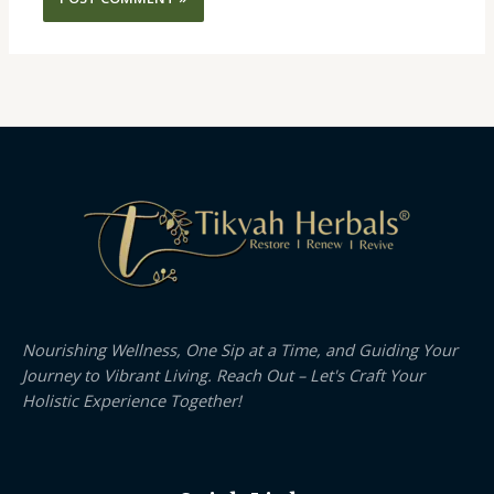
Nourishing Wellness, One Sip at a Time, and Guiding Your
Journey to Vibrant Living. Reach Out – Let's Craft Your
Holistic Experience Together!