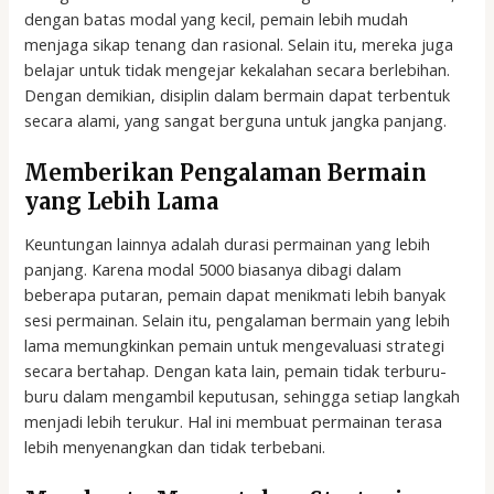
dengan batas modal yang kecil, pemain lebih mudah
menjaga sikap tenang dan rasional. Selain itu, mereka juga
belajar untuk tidak mengejar kekalahan secara berlebihan.
Dengan demikian, disiplin dalam bermain dapat terbentuk
secara alami, yang sangat berguna untuk jangka panjang.
Memberikan Pengalaman Bermain
yang Lebih Lama
Keuntungan lainnya adalah durasi permainan yang lebih
panjang. Karena modal 5000 biasanya dibagi dalam
beberapa putaran, pemain dapat menikmati lebih banyak
sesi permainan. Selain itu, pengalaman bermain yang lebih
lama memungkinkan pemain untuk mengevaluasi strategi
secara bertahap. Dengan kata lain, pemain tidak terburu-
buru dalam mengambil keputusan, sehingga setiap langkah
menjadi lebih terukur. Hal ini membuat permainan terasa
lebih menyenangkan dan tidak terbebani.