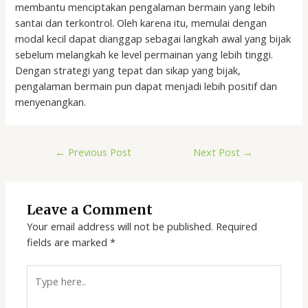
membantu menciptakan pengalaman bermain yang lebih
santai dan terkontrol. Oleh karena itu, memulai dengan
modal kecil dapat dianggap sebagai langkah awal yang bijak
sebelum melangkah ke level permainan yang lebih tinggi.
Dengan strategi yang tepat dan sikap yang bijak,
pengalaman bermain pun dapat menjadi lebih positif dan
menyenangkan.
←
Previous Post
Next Post
→
Leave a Comment
Your email address will not be published.
Required
fields are marked
*
Type
here..