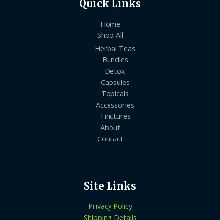
Quick Links
Home
Shop All
Herbal Teas
Bundles
Detox
Capsules
Topicals
Accessories
Tinctures
About
Contact
Site Links
Privacy Policy
Shipping Details