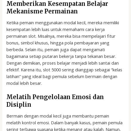
Memberikan Kesempatan Belajar
Mekanisme Permainan
Ketika pemain menggunakan modal kecil, mereka memiliki
kesempatan lebih luas untuk memahami cara kerja
permainan slot. Misalnya, mereka bisa mempelajari fitur
bonus, simbol khusus, hingga pola pembayaran yang
berbeda. Selain itu, pemain juga dapat mengamati
bagaimana setiap putaran bekerja tanpa tekanan besar.
Dengan demikian, proses belajar menjadi lebih santai dan
efektif. Karena itu, slot 5000 sering dianggap sebagai “kelas
latihan” yang ideal bagi pemula sebelum bermain dengan
modal lebih besar.
Melatih Pengelolaan Emosi dan
Disiplin
Bermain dengan modal kecil juga membantu pemain
melatih kontrol emosi. Dalam banyak kasus, pemain pemula
sering terbawa suasana ketika menang atau kalah. Namun,