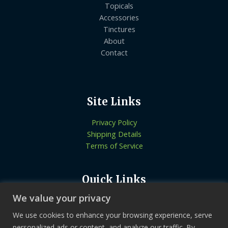
Topicals
Accessories
Tinctures
About
Contact
Site Links
Privacy Policy
Shipping Details
Terms of Service
Quick Links
We value your privacy
Know More About Us
Let’s Connect
We use cookies to enhance your browsing experience, serve
Locate Stores
personalized ads or content, and analyze our traffic. By