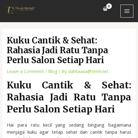
Skip
Post
MAI
to
navigation
MEN
content
Kuku Cantik & Sehat:
Rahasia Jadi Ratu Tanpa
Perlu Salon Setiap Hari
Leave a Comment
/
Blog
/ By
dahliaaaa@teml.net
Kuku Cantik & Sehat:
Rahasia Jadi Ratu Tanpa
Perlu Salon Setiap Hari
Hai para ratu kecil yang sedang bingung bagaimana
menjaga kuku agar tetap sehat dan cantik tanpa harus