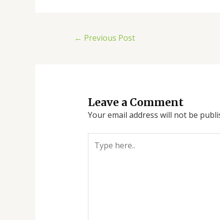
←
Previous Post
Leave a Comment
Your email address will not be publi
Type
here..