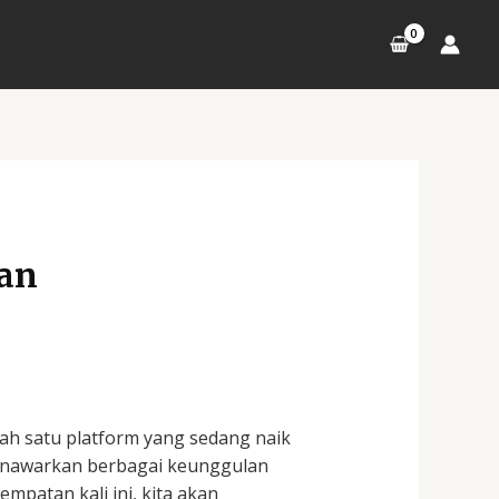
an
ah satu platform yang sedang naik
 menawarkan berbagai keunggulan
patan kali ini, kita akan