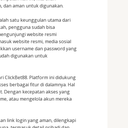
h, dan aman untuk digunakan.
alah satu keunggulan utama dari
gkah, pengguna sudah bisa
engunjungi website resmi
rmasuk website resmi, media sosial
ukkan username dan password yang
 mudah digunakan untuk
 ClickBet88. Platform ini didukung
es berbagai fitur di dalamnya. Hal
at. Dengan kecepatan akses yang
time, atau mengelola akun mereka
an link login yang aman, dilengkapi
una, termasuk detail pribadi dan