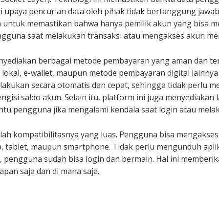
i upaya pencurian data oleh pihak tidak bertanggung jawab. 
a untuk memastikan bahwa hanya pemilik akun yang bisa m
engguna saat melakukan transaksi atau mengakses akun me
menyediakan berbagai metode pembayaran yang aman dan te
 lokal, e-wallet, maupun metode pembayaran digital lainny
dilakukan secara otomatis dan cepat, sehingga tidak perlu
i saldo akun. Selain itu, platform ini juga menyediakan 
u pengguna jika mengalami kendala saat login atau melak
alah kompatibilitasnya yang luas. Pengguna bisa mengakses 
p, tablet, maupun smartphone. Tidak perlu mengunduh apli
 pengguna sudah bisa login dan bermain. Hal ini memberik
apan saja dan di mana saja.