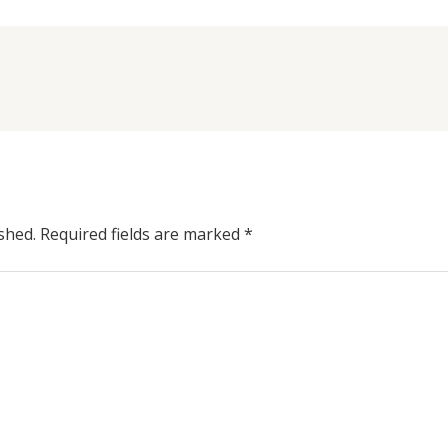
shed.
Required fields are marked
*