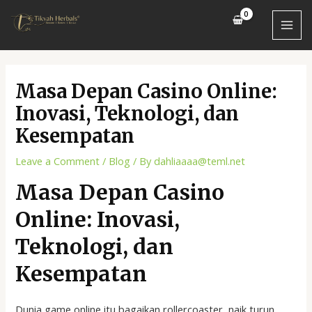
Skip
Post
MAI
to
navigation
MEN
content
Masa Depan Casino Online:
Inovasi, Teknologi, dan
Kesempatan
Leave a Comment
/
Blog
/ By
dahliaaaa@teml.net
Masa Depan Casino
Online: Inovasi,
Teknologi, dan
Kesempatan
Dunia game online itu bagaikan rollercoaster, naik turun,