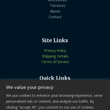
Tinctures
About
Contact
Site Links
Privacy Policy
Shipping Details
Terms of Service
Quick Links
We value your privacy
Know More About Us
Let’s Connect
We use cookies to enhance your browsing experience, serve
Locate Stores
personalized ads or content, and analyze our traffic. By
clicking "Accept All", you consent to our use of cookies.