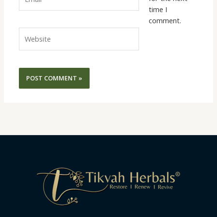
time I
comment.
Website