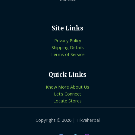
Site Links
Privacy Policy
Shipping Details
Terms of Service
Quick Links
Know More About Us
Let’s Connect
Locate Stores
Copyright © 2026 | Tikvaherbal