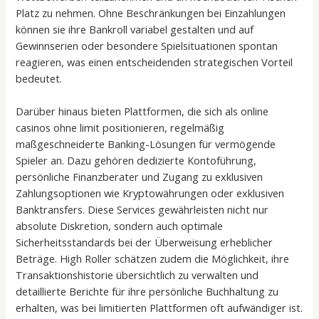
Platz zu nehmen. Ohne Beschränkungen bei Einzahlungen
können sie ihre Bankroll variabel gestalten und auf
Gewinnserien oder besondere Spielsituationen spontan
reagieren, was einen entscheidenden strategischen Vorteil
bedeutet.
Darüber hinaus bieten Plattformen, die sich als online
casinos ohne limit positionieren, regelmäßig
maßgeschneiderte Banking-Lösungen für vermögende
Spieler an. Dazu gehören dedizierte Kontoführung,
persönliche Finanzberater und Zugang zu exklusiven
Zahlungsoptionen wie Kryptowährungen oder exklusiven
Banktransfers. Diese Services gewährleisten nicht nur
absolute Diskretion, sondern auch optimale
Sicherheitsstandards bei der Überweisung erheblicher
Beträge. High Roller schätzen zudem die Möglichkeit, ihre
Transaktionshistorie übersichtlich zu verwalten und
detaillierte Berichte für ihre persönliche Buchhaltung zu
erhalten, was bei limitierten Plattformen oft aufwändiger ist.