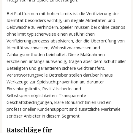
Bei Plattformen mit hohen Limits ist die Verifizierung der
Identität besonders wichtig, um illegale Aktivitäten und
Geldwäsche zu verhindern. Spieler müssen bei online casinos
ohne limit typischerweise einen ausführlichen
Verifizierungsprozess absolvieren, der die Überprüfung von
Identitätsnachweisen, Wohnsitznachweisen und
Zahlungsmethoden beinhaltet. Diese Maßnahmen
erscheinen anfangs aufwendig, tragen aber dem Schutz aller
Beteiligten und garantieren sichere Geldtransfers.
Verantwortungsvolle Betreiber stellen darüber hinaus
Werkzeuge zur Spielsuchtprävention an, darunter
Einzahlungslimits, Realitätschecks und
Selbstsperrmöglichkeiten. Transparente
Geschäftsbedingungen, klare Bonusrichtlinien und ein
professioneller Kundensupport sind zusätzliche Merkmale
seriöser Anbieter in diesem Segment.
Ratschläge für