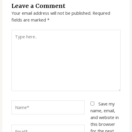
Leave a Comment
Your email address will not be published.
Required
fields are marked
*
Type
here..
Name*
Save my
name, email,
and website in
this browser
Email*
for the next