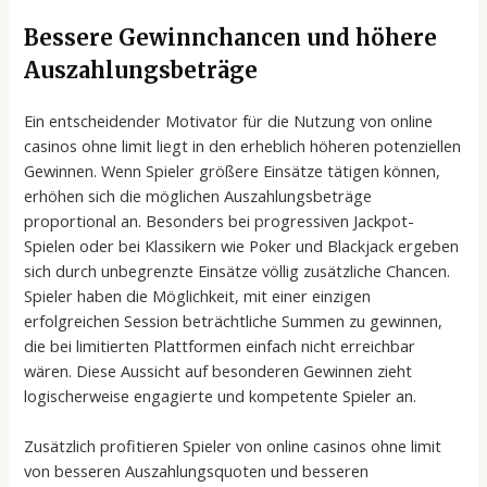
Bessere Gewinnchancen und höhere
Auszahlungsbeträge
Ein entscheidender Motivator für die Nutzung von online
casinos ohne limit liegt in den erheblich höheren potenziellen
Gewinnen. Wenn Spieler größere Einsätze tätigen können,
erhöhen sich die möglichen Auszahlungsbeträge
proportional an. Besonders bei progressiven Jackpot-
Spielen oder bei Klassikern wie Poker und Blackjack ergeben
sich durch unbegrenzte Einsätze völlig zusätzliche Chancen.
Spieler haben die Möglichkeit, mit einer einzigen
erfolgreichen Session beträchtliche Summen zu gewinnen,
die bei limitierten Plattformen einfach nicht erreichbar
wären. Diese Aussicht auf besonderen Gewinnen zieht
logischerweise engagierte und kompetente Spieler an.
Zusätzlich profitieren Spieler von online casinos ohne limit
von besseren Auszahlungsquoten und besseren