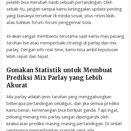
pelatih bisa merubah nasib sebuah pertandingan. Oleh
sebab itu, jangan sampai kamu ketinggalan update penting
yang biasanya tersebar di media sosial, situs resmi klub,
atau bahkan forum-forum penggemar bola.
Ini akan sangat membantu terutama saat kamu mau pasang
taruhan live atau memperbaiki strategi di parlay dan mix
parlay. Dengan info real-time, kamu bisa ambil keputusan
lebih cepat dan tepat.
Gunakan Statistik untuk Membuat
Prediksi Mix Parlay yang Lebih
Akurat
Mix parlay adalah jenis taruhan yang menggabungkan
beberapa pertandingan sekaligus, dan jika semua prediksi
kamu benar, kemenangan bisa berlipat ganda. Tapi ingat,
peluang menang mix parlay sangat dipengaruhi oleh
keakuratan prediksi masing-masing pertandingan. Di sinilah
pentingnya memanfaatkan statistik yang ada.