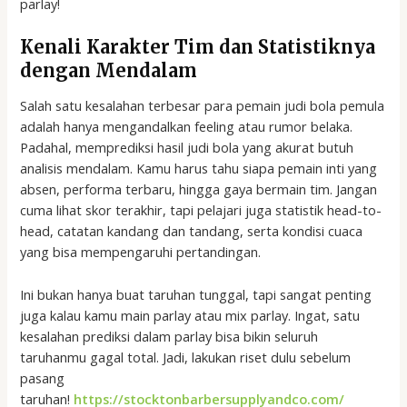
parlay!
Kenali Karakter Tim dan Statistiknya
dengan Mendalam
Salah satu kesalahan terbesar para pemain judi bola pemula
adalah hanya mengandalkan feeling atau rumor belaka.
Padahal, memprediksi hasil judi bola yang akurat butuh
analisis mendalam. Kamu harus tahu siapa pemain inti yang
absen, performa terbaru, hingga gaya bermain tim. Jangan
cuma lihat skor terakhir, tapi pelajari juga statistik head-to-
head, catatan kandang dan tandang, serta kondisi cuaca
yang bisa mempengaruhi pertandingan.
Ini bukan hanya buat taruhan tunggal, tapi sangat penting
juga kalau kamu main parlay atau mix parlay. Ingat, satu
kesalahan prediksi dalam parlay bisa bikin seluruh
taruhanmu gagal total. Jadi, lakukan riset dulu sebelum
pasang
taruhan!
https://stocktonbarbersupplyandco.com/