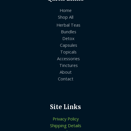
Home
Shop All
Herbal Teas
Bundles
Detox
Capsules
Topicals
Accessories
Tinctures
About
Contact
Site Links
Privacy Policy
Shipping Details