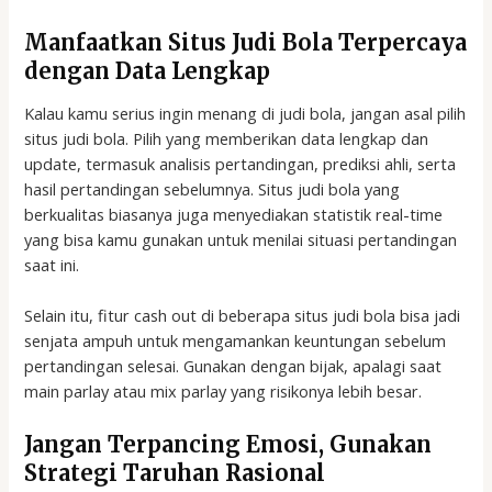
Manfaatkan Situs Judi Bola Terpercaya
dengan Data Lengkap
Kalau kamu serius ingin menang di judi bola, jangan asal pilih
situs judi bola. Pilih yang memberikan data lengkap dan
update, termasuk analisis pertandingan, prediksi ahli, serta
hasil pertandingan sebelumnya. Situs judi bola yang
berkualitas biasanya juga menyediakan statistik real-time
yang bisa kamu gunakan untuk menilai situasi pertandingan
saat ini.
Selain itu, fitur cash out di beberapa situs judi bola bisa jadi
senjata ampuh untuk mengamankan keuntungan sebelum
pertandingan selesai. Gunakan dengan bijak, apalagi saat
main parlay atau mix parlay yang risikonya lebih besar.
Jangan Terpancing Emosi, Gunakan
Strategi Taruhan Rasional