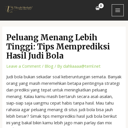
Skip
Post
MAI
to
navigation
MEN
content
Peluang Menang Lebih
Tinggi: Tips Memprediksi
Hasil Judi Bola
Leave a Comment
/
Blog
/ By
dahliaaaa@teml.net
Judi bola bukan sekadar soal keberuntungan semata. Banyak
orang yang masih meremehkan betapa pentingnya strategi
dan prediksi yang tepat untuk meningkatkan peluang
menang. Kalau kamu masih bertaruh secara asal-asalan,
siap-siap saja uangmu cepat habis tanpa hasil. Mau tahu
rahasia agar peluang menang di situs judi bola bisa jauh
lebih besar? Simak tips memprediksi hasil judi bola berikut
ini yang bakal bikin kamu lebih jago main parlay dan mix