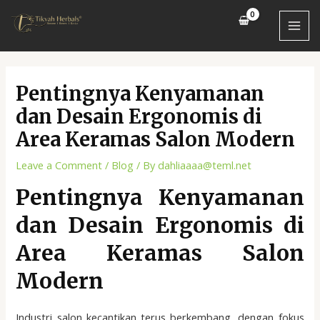
Skip
Post
MAI
to
navigation
MEN
content
Pentingnya Kenyamanan
dan Desain Ergonomis di
Area Keramas Salon Modern
Leave a Comment
/
Blog
/ By
dahliaaaa@teml.net
Pentingnya Kenyamanan
dan Desain Ergonomis di
Area Keramas Salon
Modern
Industri salon kecantikan terus berkembang, dengan fokus