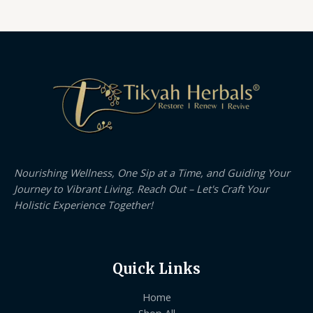
Nourishing Wellness, One Sip at a Time, and Guiding Your
Journey to Vibrant Living. Reach Out – Let's Craft Your
Holistic Experience Together!
Quick Links
Home