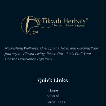
Nourishing Wellness, One Sip at a Time, and Guiding Your
Journey to Vibrant Living. Reach Out – Let's Craft Your
Holistic Experience Together!
Quick Links
Home
Shop All
Herbal Teas